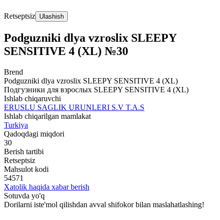
Retseptsiz
Ulashish
Podguzniki dlya vzroslix SLEEPY
SENSITIVE 4 (XL) №30
Brend
Podguzniki dlya vzroslix SLEEPY SENSITIVE 4 (XL)
Подгузники для взрослых SLEEPY SENSITIVE 4 (XL)
Ishlab chiqaruvchi
ERUSLU SAGLIK URUNLERI S.V T.A.S
Ishlab chiqarilgan mamlakat
Turkiya
Qadoqdagi miqdori
30
Berish tartibi
Retseptsiz
Mahsulot kodi
54571
Xatolik haqida xabar berish
Sotuvda yo'q
Dorilarni iste'mol qilishdan avval shifokor bilan maslahatlashing!