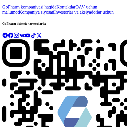
GoPharm kompaniyasi haqida
Kontaktlar
OAV uchun
ma'lumot
Kompaniya siyosati
Investorlar va aksiyadorlar uchun
GoPharm ijtimoiy tarmoqlarda