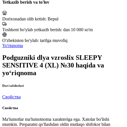
Yetkazib berish va to'lov
Dorixonadan olib ketish:
Bepul
Toshkent bo'ylab yetkazib berish:
dan 10 000 so'm
O'zbekiston bo'ylab:
tarifga muvofiq
Yo'riqnoma
Podguzniki dlya vzroslix SLEEPY
SENSITIVE 4 (XL) №30 haqida va
yo‘riqnoma
Dori tafsilotlari
Свойства
Свойства
Ma'lumotlar ma'lumotnoma xarakteriga ega. Xatolar bo'lishi
mumkin. Preparatni qo'llashdan oldin mutlaqo shifokor bilan