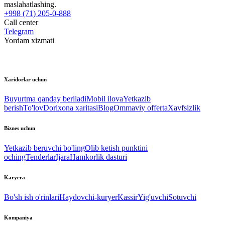
maslahatlashing.
+998 (71) 205-0-888
Call center
Telegram
Yordam xizmati
Xaridorlar uchun
Buyurtma qanday beriladi
Mobil ilova
Yetkazib
berish
To'lov
Dorixona xaritasi
Blog
Ommaviy offerta
Xavfsizlik
Biznes uchun
Yetkazib beruvchi bo'ling
Olib ketish punktini
oching
Tenderlar
Ijara
Hamkorlik dasturi
Karyera
Bo'sh ish o'rinlari
Haydovchi-kuryer
Kassir
Yig'uvchi
Sotuvchi
Kompaniya