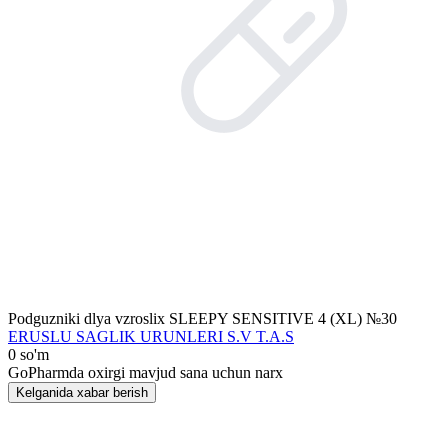
Podguzniki dlya vzroslix SLEEPY SENSITIVE 4 (XL) №30
ERUSLU SAGLIK URUNLERI S.V T.A.S
0 so'm
GoPharmda oxirgi mavjud sana uchun narx
Kelganida xabar berish