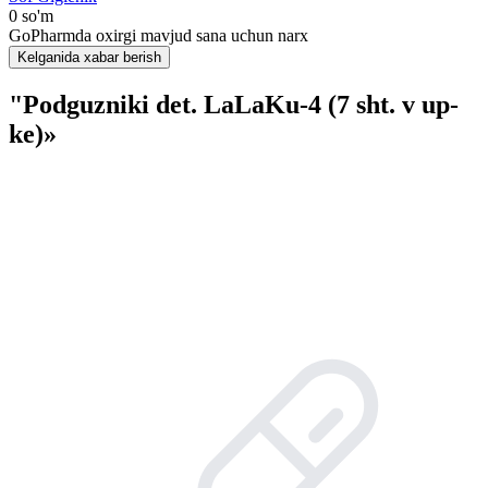
0 so'm
GoPharmda oxirgi mavjud sana uchun narx
Kelganida xabar berish
"Podguzniki det. LaLaKu-4 (7 sht. v up-
ke)»