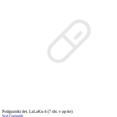
Podguzniki det. LaLaKu-4 (7 sht. v up-ke)
Sof Gigienik