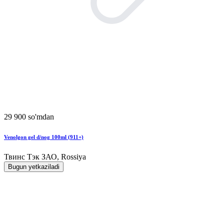
29 900 so'mdan
Venolgon gel d/nog 100ml (911+)
Твинс Тэк ЗАО, Rossiya
Bugun yetkaziladi