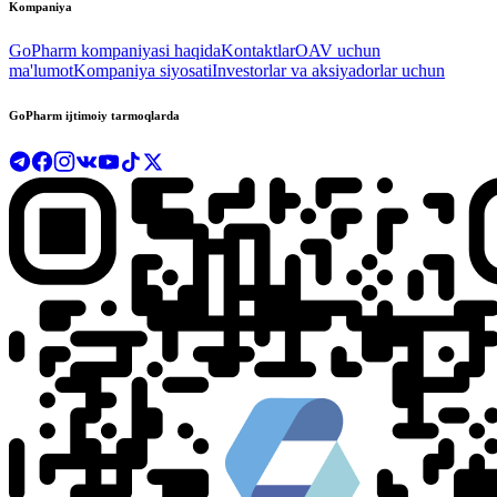
Kompaniya
GoPharm kompaniyasi haqida
Kontaktlar
OAV uchun
ma'lumot
Kompaniya siyosati
Investorlar va aksiyadorlar uchun
GoPharm ijtimoiy tarmoqlarda