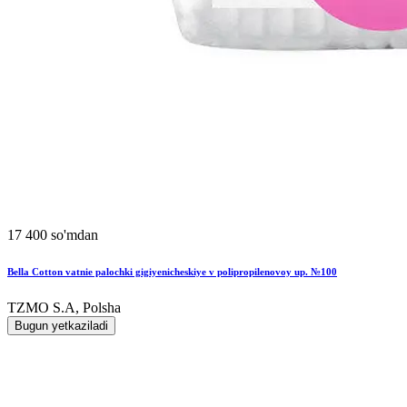
17 400 so'mdan
Bella Cotton vatnie palochki gigiyenicheskiye v polipropilenovoy up. №100
TZMO S.A, Polsha
Bugun yetkaziladi