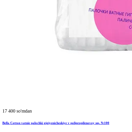
17 400 so'mdan
Bella Cotton vatnie palochki gigiyenicheskiye v polipropilenovoy up. №100