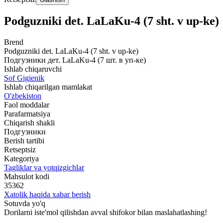
Podguzniki det. LaLaKu-4 (7 sht. v up-ke)
Brend
Podguzniki det. LaLaKu-4 (7 sht. v up-ke)
Подгузники дет. LaLaKu-4 (7 шт. в уп-ке)
Ishlab chiqaruvchi
Sof Gigienik
Ishlab chiqarilgan mamlakat
O'zbekiston
Faol moddalar
Parafarmatsiya
Chiqarish shakli
Подгузники
Berish tartibi
Retseptsiz
Kategoriya
Tagliklar va yotqizgichlar
Mahsulot kodi
35362
Xatolik haqida xabar berish
Sotuvda yo'q
Dorilarni iste'mol qilishdan avval shifokor bilan maslahatlashing!