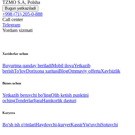
TZMO S.A, Polsha
Bugun yetkaziladi
+998 (71) 205-0-888
Call center
Telegram
Yordam xizmati
Xaridorlar uchun
Buyurtma qanday beriladi
Mobil ilova
Yetkazib
berish
To'lov
Dorixona xaritasi
Blog
Ommaviy offerta
Xavfsizlik
Biznes uchun
Yetkazib beruvchi bo'ling
Olib ketish punktini
oching
Tenderlar
Ijara
Hamkorlik dasturi
Karyera
Bo'sh ish o'rinlari
Haydovchi-kuryer
Kassir
Yig'uvchi
Sotuvchi