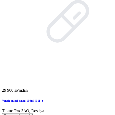
29 900 so'mdan
Venolgon gel d/nog 100ml (911+)
Твинс Тэк ЗАО, Rossiya