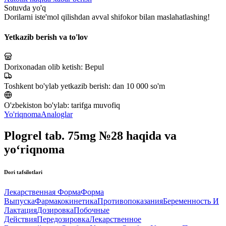
Sotuvda yo'q
Dorilarni iste'mol qilishdan avval shifokor bilan maslahatlashing!
Yetkazib berish va to'lov
Dorixonadan olib ketish:
Bepul
Toshkent bo'ylab yetkazib berish:
dan 10 000 so'm
O'zbekiston bo'ylab:
tarifga muvofiq
Yo'riqnoma
Analoglar
Plogrel tab. 75mg №28 haqida va
yo‘riqnoma
Dori tafsilotlari
Лекарственная Форма
Форма
Выпуска
Фармакокинетика
Противопоказания
Беременность И
Лактация
Дозировка
Побочные
Действия
Передозировка
Лекарственное