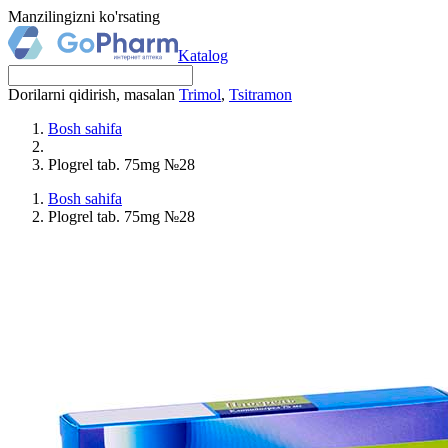
Manzilingizni ko'rsating
Katalog
Dorilarni qidirish, masalan
Trimol
,
Tsitramon
Bosh sahifa
Plogrel tab. 75mg №28
Bosh sahifa
Plogrel tab. 75mg №28