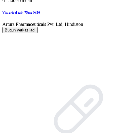
61 500 so'mdan
Vitagriyel tab. 75mg №30
Artura Pharmaceuticals Pvt. Ltd, Hindiston
Bugun yetkaziladi