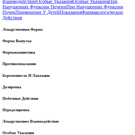
Взаимодействие
Особые Указания
Особые Указания
При
Нарушениях Функции Печени
При Нарушениях Функции
Почек
Применение У Детей
Показания
Фармакологические
Действия
Лекарственная Форма
Форма Выпуска
Фармакокинетика
Противопоказания
Беременность И Лактация
Дозировка
Побочные Действия
Передозировка
Лекарственное Взаимодействие
Особые Указания