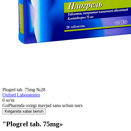
Plogrel tab. 75mg №28
Oxford Laboratories
0 so'm
GoPharmda oxirgi mavjud sana uchun narx
Kelganida xabar berish
"Plogrel tab. 75mg»