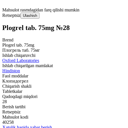
Mahsulot rasmdagidan farq qilishi mumkin
Retseptsiz
Ulashish
Plogrel tab. 75mg №28
Brend
Plogrel tab. 75mg
Плогрель таб. 75мг
Ishlab chiqaruvchi
Oxford Laboratories
Ishlab chiqarilgan mamlakat
Hindiston
Faol moddalar
Клопидогрел
Chiqarish shakli
Tabletkalar
Qadoqdagi miqdori
28
Berish tartibi
Retseptsiz
Mahsulot kodi
40258
Xatolik haqida xabar berish