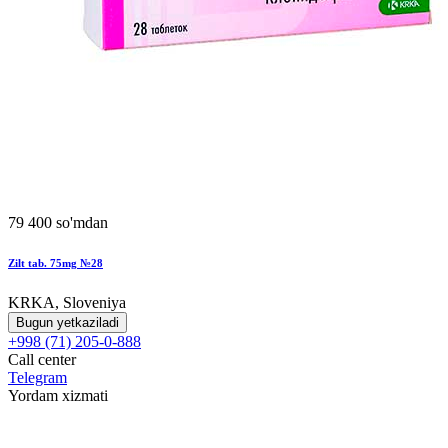
79 400 so'mdan
Zilt tab. 75mg №28
KRKA, Sloveniya
Bugun yetkaziladi
+998 (71) 205-0-888
Call center
Telegram
Yordam xizmati