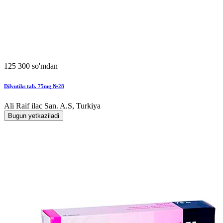
125 300 so'mdan
Dilyutiks tab. 75mg №28
Ali Raif ilac San. A.S, Turkiya
Bugun yetkaziladi