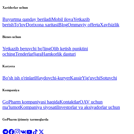
Xaridorlar uchun
Buyurtma qanday beriladi
Mobil ilova
Yetkazib
berish
To'lov
Dorixona xaritasi
Blog
Ommaviy offerta
Xavfsizlik
Biznes uchun
Yetkazib beruvchi bo'ling
Olib ketish punktini
oching
Tenderlar
Ijara
Hamkorlik dasturi
Karyera
Bo'sh ish o'rinlari
Haydovchi-kuryer
Kassir
Yig'uvchi
Sotuvchi
Kompaniya
GoPharm kompaniyasi haqida
Kontaktlar
OAV uchun
ma'lumot
Kompaniya siyosati
Investorlar va aksiyadorlar uchun
GoPharm ijtimoiy tarmoqlarda