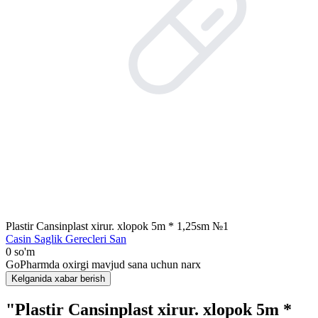
Plastir Cansinplast xirur. xlopok 5m * 1,25sm №1
Casin Saglik Gerecleri San
0 so'm
GoPharmda oxirgi mavjud sana uchun narx
Kelganida xabar berish
"Plastir Cansinplast xirur. xlopok 5m *