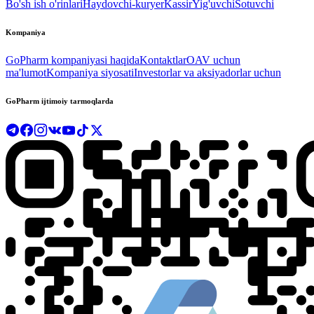
Bo'sh ish o'rinlari
Haydovchi-kuryer
Kassir
Yig'uvchi
Sotuvchi
Kompaniya
GoPharm kompaniyasi haqida
Kontaktlar
OAV uchun
ma'lumot
Kompaniya siyosati
Investorlar va aksiyadorlar uchun
GoPharm ijtimoiy tarmoqlarda