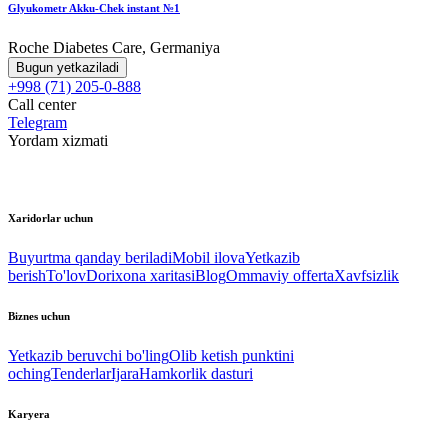
Glyukometr Akku-Chek instant №1
Roche Diabetes Care, Germaniya
Bugun yetkaziladi
+998 (71) 205-0-888
Call center
Telegram
Yordam xizmati
Xaridorlar uchun
Buyurtma qanday beriladi
Mobil ilova
Yetkazib
berish
To'lov
Dorixona xaritasi
Blog
Ommaviy offerta
Xavfsizlik
Biznes uchun
Yetkazib beruvchi bo'ling
Olib ketish punktini
oching
Tenderlar
Ijara
Hamkorlik dasturi
Karyera