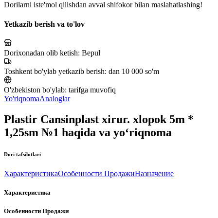
Dorilarni iste'mol qilishdan avval shifokor bilan maslahatlashing!
Yetkazib berish va to'lov
Dorixonadan olib ketish:
Bepul
Toshkent bo'ylab yetkazib berish:
dan 10 000 so'm
O'zbekiston bo'ylab:
tarifga muvofiq
Yo'riqnoma
Analoglar
Plastir Cansinplast xirur. xlopok 5m *
1,25sm №1 haqida va yo‘riqnoma
Dori tafsilotlari
Характеристика
Особенности Продажи
Назначение
Характеристика
Особенности Продажи