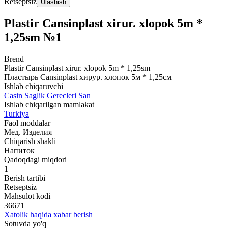
Retseptsiz
Ulashish
Plastir Cansinplast xirur. xlopok 5m *
1,25sm №1
Brend
Plastir Cansinplast xirur. xlopok 5m * 1,25sm
Пластырь Cansinplast хирур. хлопок 5м * 1,25см
Ishlab chiqaruvchi
Casin Saglik Gerecleri San
Ishlab chiqarilgan mamlakat
Turkiya
Faol moddalar
Мед. Изделия
Chiqarish shakli
Напиток
Qadoqdagi miqdori
1
Berish tartibi
Retseptsiz
Mahsulot kodi
36671
Xatolik haqida xabar berish
Sotuvda yo'q