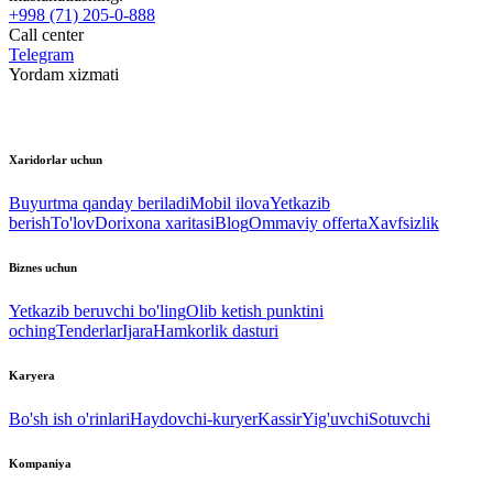
+998 (71) 205-0-888
Call center
Telegram
Yordam xizmati
Xaridorlar uchun
Buyurtma qanday beriladi
Mobil ilova
Yetkazib
berish
To'lov
Dorixona xaritasi
Blog
Ommaviy offerta
Xavfsizlik
Biznes uchun
Yetkazib beruvchi bo'ling
Olib ketish punktini
oching
Tenderlar
Ijara
Hamkorlik dasturi
Karyera
Bo'sh ish o'rinlari
Haydovchi-kuryer
Kassir
Yig'uvchi
Sotuvchi
Kompaniya