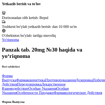
Yetkazib berish va to'lov
Dorixonadan olib ketish:
Bepul
Toshkent bo'ylab yetkazib berish:
dan 10 000 so'm
O'zbekiston bo'ylab:
tarifga muvofiq
Yo'riqnoma
Panzak tab. 20mg №30 haqida va
yo‘riqnoma
Dori tafsilotlari
Форма
Выпуска
Фармакокинетика
Противопоказания
Дозировка
Побоч
Действия
Передозировка
Лекарственное
Взаимодействие
Особые Указания
Особые
Указания
Особенности Продажи
Фармакологические Действия
Форма Выпуска