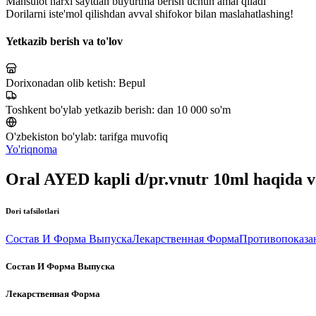
Mahsulot narxi saytdan buyurtma berish uchun amal qiladi
Dorilarni iste'mol qilishdan avval shifokor bilan maslahatlashing!
Yetkazib berish va to'lov
Dorixonadan olib ketish:
Bepul
Toshkent bo'ylab yetkazib berish:
dan 10 000 so'm
O'zbekiston bo'ylab:
tarifga muvofiq
Yo'riqnoma
Oral AYED kapli d/pr.vnutr 10ml haqida 
Dori tafsilotlari
Состав И Форма Выпуска
Лекарственная Форма
Противопоказа
Состав И Форма Выпуска
Лекарственная Форма