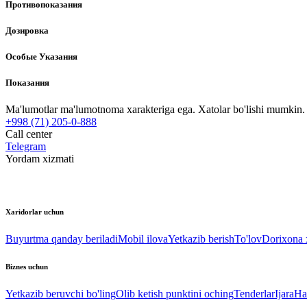
Противопоказания
Дозировка
Особые Указания
Показания
Ma'lumotlar ma'lumotnoma xarakteriga ega. Xatolar bo'lishi mumkin. P
+998 (71) 205-0-888
Call center
Telegram
Yordam xizmati
Xaridorlar uchun
Buyurtma qanday beriladi
Mobil ilova
Yetkazib berish
To'lov
Dorixona x
Biznes uchun
Yetkazib beruvchi bo'ling
Olib ketish punktini oching
Tenderlar
Ijara
Ha