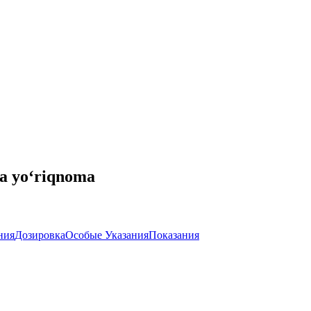
va yo‘riqnoma
ния
Дозировка
Особые Указания
Показания