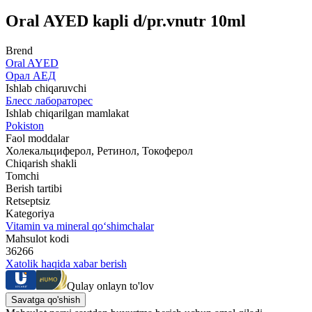
Oral AYED kapli d/pr.vnutr 10ml
Brend
Oral AYED
Орал АЕД
Ishlab chiqaruvchi
Блесс лабораторес
Ishlab chiqarilgan mamlakat
Pokiston
Faol moddalar
Холекальциферол, Ретинол, Токоферол
Chiqarish shakli
Tomchi
Berish tartibi
Retseptsiz
Kategoriya
Vitamin va mineral qo‘shimchalar
Mahsulot kodi
36266
Xatolik haqida xabar berish
Qulay onlayn to'lov
Savatga qo'shish