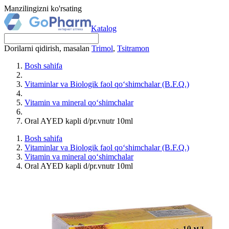
Manzilingizni ko'rsating
Katalog
Dorilarni qidirish, masalan
Trimol
,
Tsitramon
Bosh sahifa
Vitaminlar va Biologik faol qo‘shimchalar (B.F.Q.)
Vitamin va mineral qo‘shimchalar
Oral AYED kapli d/pr.vnutr 10ml
Bosh sahifa
Vitaminlar va Biologik faol qo‘shimchalar (B.F.Q.)
Vitamin va mineral qo‘shimchalar
Oral AYED kapli d/pr.vnutr 10ml