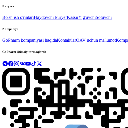
Karyera
Bo'sh ish o'rinlari
Haydovchi-kuryer
Kassir
Yig'uvchi
Sotuvchi
Kompaniya
GoPharm kompaniyasi haqida
Kontaktlar
OAV uchun ma'lumot
Kompan
GoPharm ijtimoiy tarmoqlarda