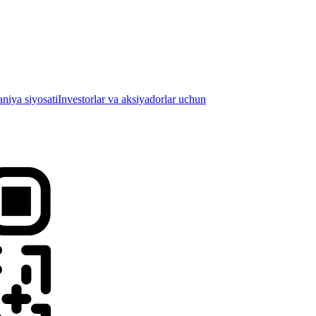
iya siyosati
Investorlar va aksiyadorlar uchun