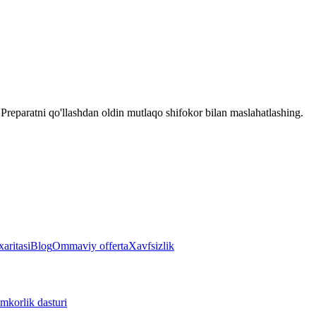
reparatni qo'llashdan oldin mutlaqo shifokor bilan maslahatlashing.
aritasi
Blog
Ommaviy offerta
Xavfsizlik
mkorlik dasturi