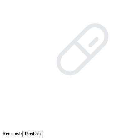
Retseptsiz
Ulashish