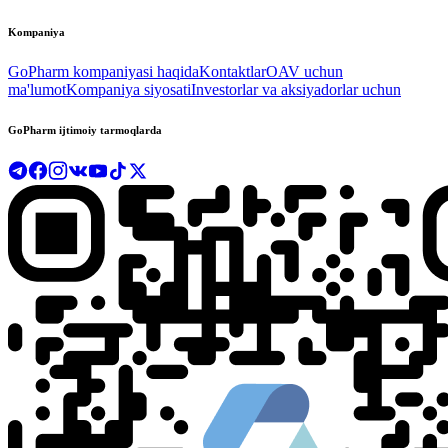
Kompaniya
GoPharm kompaniyasi haqida
Kontaktlar
OAV uchun
ma'lumot
Kompaniya siyosati
Investorlar va aksiyadorlar uchun
GoPharm ijtimoiy tarmoqlarda