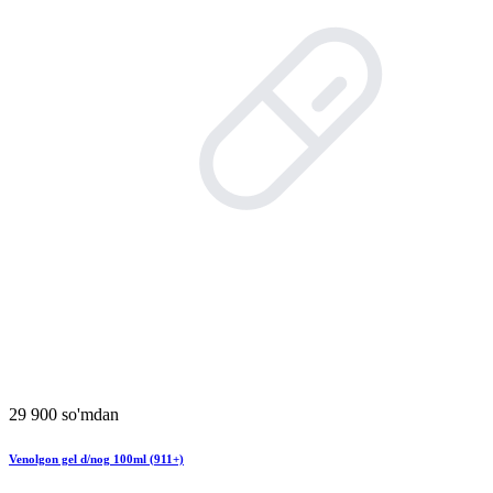
29 900 so'mdan
Venolgon gel d/nog 100ml (911+)