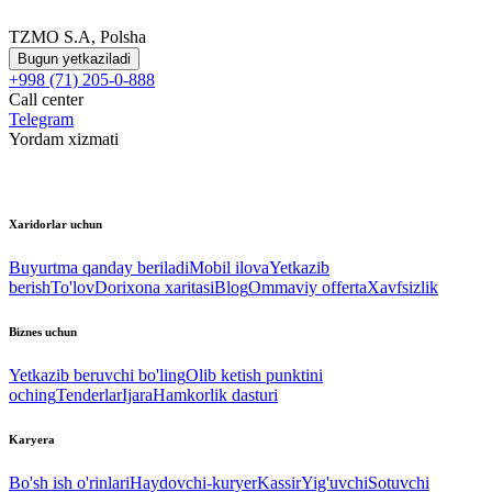
TZMO S.A, Polsha
Bugun yetkaziladi
+998 (71) 205-0-888
Call center
Telegram
Yordam xizmati
Xaridorlar uchun
Buyurtma qanday beriladi
Mobil ilova
Yetkazib
berish
To'lov
Dorixona xaritasi
Blog
Ommaviy offerta
Xavfsizlik
Biznes uchun
Yetkazib beruvchi bo'ling
Olib ketish punktini
oching
Tenderlar
Ijara
Hamkorlik dasturi
Karyera
Bo'sh ish o'rinlari
Haydovchi-kuryer
Kassir
Yig'uvchi
Sotuvchi