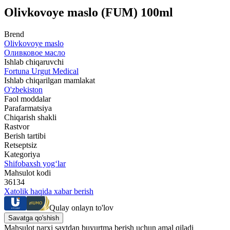
Olivkovoye maslo (FUM) 100ml
Brend
Olivkovoye maslo
Оливковое масло
Ishlab chiqaruvchi
Fortuna Urgut Medical
Ishlab chiqarilgan mamlakat
O'zbekiston
Faol moddalar
Parafarmatsiya
Chiqarish shakli
Rastvor
Berish tartibi
Retseptsiz
Kategoriya
Shifobaxsh yog‘lar
Mahsulot kodi
36134
Xatolik haqida xabar berish
Qulay onlayn to'lov
Savatga qo'shish
Mahsulot narxi saytdan buyurtma berish uchun amal qiladi