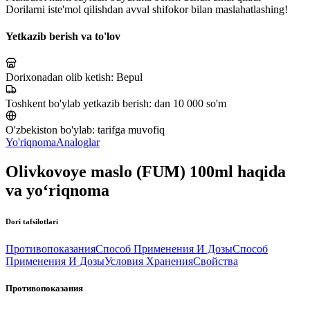
Dorilarni iste'mol qilishdan avval shifokor bilan maslahatlashing!
Yetkazib berish va to'lov
Dorixonadan olib ketish:
Bepul
Toshkent bo'ylab yetkazib berish:
dan 10 000 so'm
O'zbekiston bo'ylab:
tarifga muvofiq
Yo'riqnoma
Analoglar
Olivkovoye maslo (FUM) 100ml haqida
va yo‘riqnoma
Dori tafsilotlari
Противопоказания
Способ Применения И Дозы
Способ
Применения И Дозы
Условия Хранения
Свойства
Противопоказания