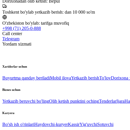
Dorixonadan olib ketish:
Bepul
Toshkent bo'ylab yetkazib berish:
dan 10 000 so'm
O'zbekiston bo'ylab:
tarifga muvofiq
+998 (71) 205-0-888
Call center
Telegram
Yordam xizmati
Xaridorlar uchun
Buyurtma qanday beriladi
Mobil ilova
Yetkazib berish
To'lov
Dorixona x
Biznes uchun
Yetkazib beruvchi bo'ling
Olib ketish punktini oching
Tenderlar
Ijara
Ha
Karyera
Bo'sh ish o'rinlari
Haydovchi-kuryer
Kassir
Yig'uvchi
Sotuvchi