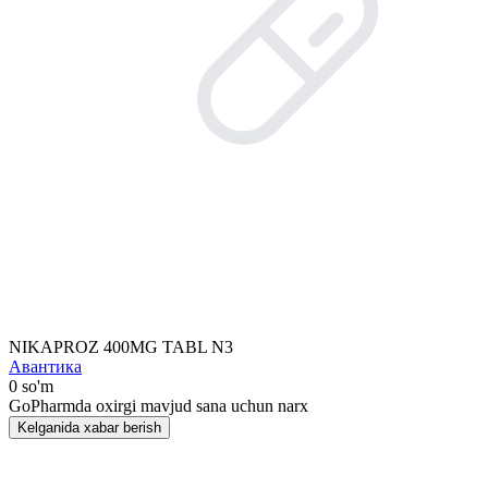
NIKAPROZ 400MG TABL N3
Авантика
0 so'm
GoPharmda oxirgi mavjud sana uchun narx
Kelganida xabar berish