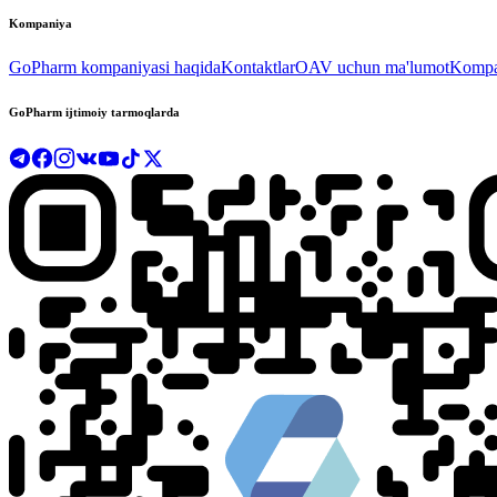
Kompaniya
GoPharm kompaniyasi haqida
Kontaktlar
OAV uchun ma'lumot
Kompan
GoPharm ijtimoiy tarmoqlarda