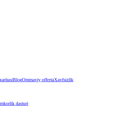
aritasi
Blog
Ommaviy offerta
Xavfsizlik
mkorlik dasturi