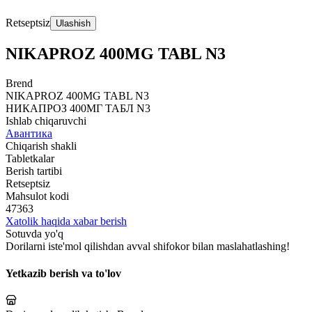
Retseptsiz
Ulashish
NIKAPROZ 400MG TABL N3
Brend
NIKAPROZ 400MG TABL N3
НИКАПРОЗ 400МГ ТАБЛ N3
Ishlab chiqaruvchi
Авантика
Chiqarish shakli
Tabletkalar
Berish tartibi
Retseptsiz
Mahsulot kodi
47363
Xatolik haqida xabar berish
Sotuvda yo'q
Dorilarni iste'mol qilishdan avval shifokor bilan maslahatlashing!
Yetkazib berish va to'lov