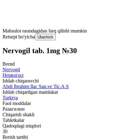
Mahsulot rasmdagidan farq qilishi mumkin
Retsept bo'yicha
Ulashish
Nervogil tab. 1mg №30
Brend
Nervogil
Нервогил
Ishlab chiqaruvchi
Abdi Ibrahim Ilac San.ve Tic.A.S
Ishlab chiqarilgan mamlakat
Turkiya
Faol moddalar
Разагилин
Chiqarish shakli
Tabletkalar
Qadoqdagi miqdori
30
Berish tartibi