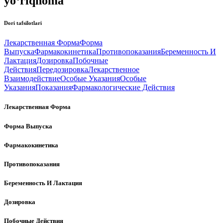
yo‘riqnoma
Dori tafsilotlari
Лекарственная Форма
Форма
Выпуска
Фармакокинетика
Противопоказания
Беременность И
Лактация
Дозировка
Побочные
Действия
Передозировка
Лекарственное
Взаимодействие
Особые Указания
Особые
Указания
Показания
Фармакологические Действия
Лекарственная Форма
Форма Выпуска
Фармакокинетика
Противопоказания
Беременность И Лактация
Дозировка
Побочные Действия