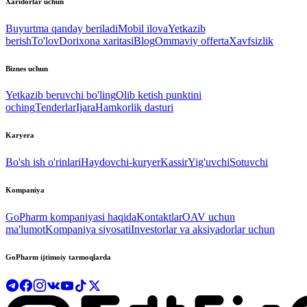
Xaridorlar uchun
Buyurtma qanday beriladi
Mobil ilova
Yetkazib
berish
To'lov
Dorixona xaritasi
Blog
Ommaviy offerta
Xavfsizlik
Biznes uchun
Yetkazib beruvchi bo'ling
Olib ketish punktini
oching
Tenderlar
Ijara
Hamkorlik dasturi
Karyera
Bo'sh ish o'rinlari
Haydovchi-kuryer
Kassir
Yig'uvchi
Sotuvchi
Kompaniya
GoPharm kompaniyasi haqida
Kontaktlar
OAV uchun
ma'lumot
Kompaniya siyosati
Investorlar va aksiyadorlar uchun
GoPharm ijtimoiy tarmoqlarda