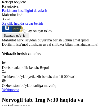
Retsept bo'yicha
Kategoriya
Parkinson kasalligini davolash
Mahsulot kodi
35570
Xatolik haqida xabar berish
Qulay onlayn to'lov
Savatga qo'shish
Mahsulot narxi saytdan buyurtma berish uchun amal qiladi
Dorilarni iste'mol qilishdan avval shifokor bilan maslahatlashing!
Yetkazib berish va to'lov
Dorixonadan olib ketish:
Bepul
Toshkent bo'ylab yetkazib berish:
dan 10 000 so'm
O'zbekiston bo'ylab:
tarifga muvofiq
Yo'riqnoma
Nervogil tab. 1mg №30 haqida va