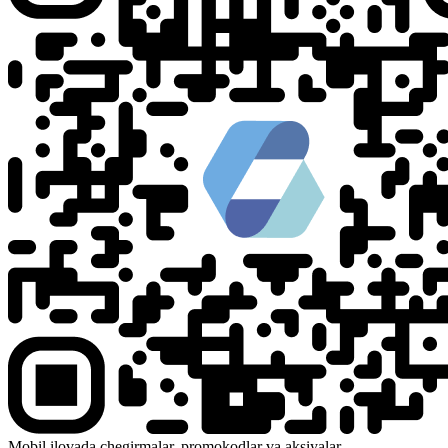
Mobil ilovada chegirmalar, promokodlar va aksiyalar