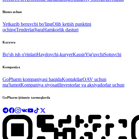
Biznes uchun
Yetkazib beruvchi bo'ling
Olib ketish punktini
oching
Tenderlar
Ijara
Hamkorlik dasturi
Karyera
Bo'sh ish o'rinlari
Haydovchi-kuryer
Kassir
Yig'uvchi
Sotuvchi
Kompaniya
GoPharm kompaniyasi haqida
Kontaktlar
OAV uchun
ma'lumot
Kompaniya siyosati
Investorlar va aksiyadorlar uchun
GoPharm ijtimoiy tarmoqlarda