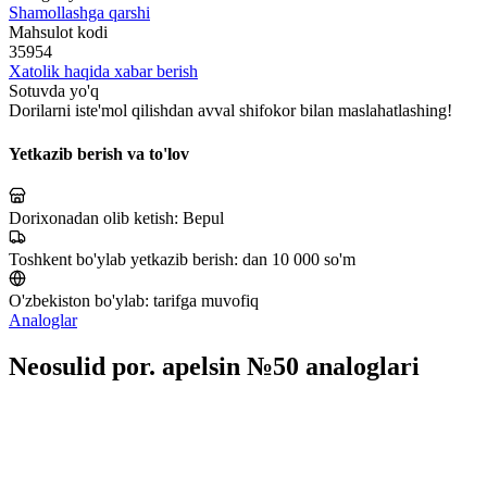
Shamollashga qarshi
Mahsulot kodi
35954
Xatolik haqida xabar berish
Sotuvda yo'q
Dorilarni iste'mol qilishdan avval shifokor bilan maslahatlashing!
Yetkazib berish va to'lov
Dorixonadan olib ketish:
Bepul
Toshkent bo'ylab yetkazib berish:
dan 10 000 so'm
O'zbekiston bo'ylab:
tarifga muvofiq
Analoglar
Neosulid por. apelsin №50 analoglari