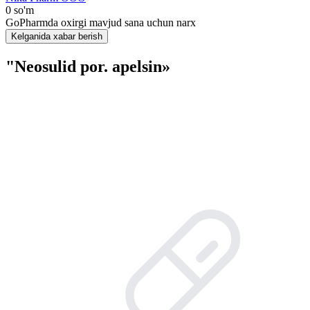
0 so'm
GoPharmda oxirgi mavjud sana uchun narx
Kelganida xabar berish
"Neosulid por. apelsin»