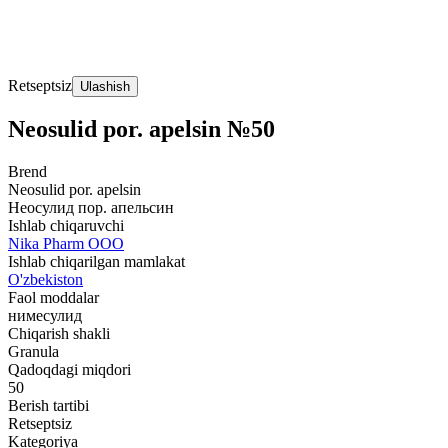
Retseptsiz
Ulashish
Neosulid por. apelsin №50
Brend
Neosulid por. apelsin
Неосулид пор. апельсин
Ishlab chiqaruvchi
Nika Pharm ООО
Ishlab chiqarilgan mamlakat
O'zbekiston
Faol moddalar
нимесулид
Chiqarish shakli
Granula
Qadoqdagi miqdori
50
Berish tartibi
Retseptsiz
Kategoriya