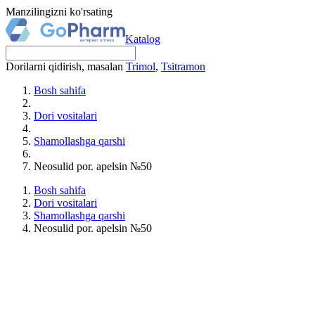
Manzilingizni ko'rsating
Katalog
Dorilarni qidirish, masalan
Trimol
,
Tsitramon
Bosh sahifa
Dori vositalari
Shamollashga qarshi
Neosulid por. apelsin №50
Bosh sahifa
Dori vositalari
Shamollashga qarshi
Neosulid por. apelsin №50