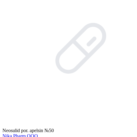
Neosulid por. apelsin №50
Nika Pharm ООО