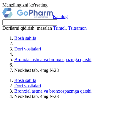
Manzilingizni ko'rsating
Katalog
Dorilarni qidirish, masalan
Trimol
,
Tsitramon
Bosh sahifa
Dori vositalari
Bronxial astma va bronxospazmga qarshi
Neoklast tab. 4mg №28
Bosh sahifa
Dori vositalari
Bronxial astma va bronxospazmga qarshi
Neoklast tab. 4mg №28