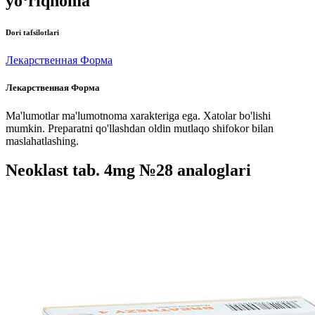
yo‘riqnoma
Dori tafsilotlari
Лекарственная Форма
Лекарственная Форма
Ma'lumotlar ma'lumotnoma xarakteriga ega. Xatolar bo'lishi
mumkin. Preparatni qo'llashdan oldin mutlaqo shifokor bilan
maslahatlashing.
Neoklast tab. 4mg №28 analoglari