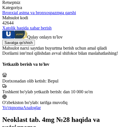
Retseptsiz
Kategoriya
Bronxial astma va bronxospazmga qarshi
Mahsulot kodi
42644
Xatolik haqida xabar berish
Qulay onlayn to'lov
Savatga qo'shish
Mahsulot narxi saytdan buyurtma berish uchun amal qiladi
Dorilarni iste'mol qilishdan avval shifokor bilan maslahatlashing!
Yetkazib berish va to'lov
Dorixonadan olib ketish:
Bepul
Toshkent bo'ylab yetkazib berish:
dan 10 000 so'm
O'zbekiston bo'ylab:
tarifga muvofiq
Yo'riqnoma
Analoglar
Neoklast tab. 4mg №28 haqida va