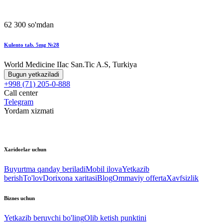
62 300 so'mdan
Kulento tab. 5mg №28
World Мedicine IIac San.Tic A.S, Turkiya
Bugun yetkaziladi
+998 (71) 205-0-888
Call center
Telegram
Yordam xizmati
Xaridorlar uchun
Buyurtma qanday beriladi
Mobil ilova
Yetkazib
berish
To'lov
Dorixona xaritasi
Blog
Ommaviy offerta
Xavfsizlik
Biznes uchun
Yetkazib beruvchi bo'ling
Olib ketish punktini