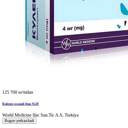
125 700 so'mdan
Kulento granuli 4mg №28
World Мedicine IIac San.Tic A.S, Turkiya
Bugun yetkaziladi