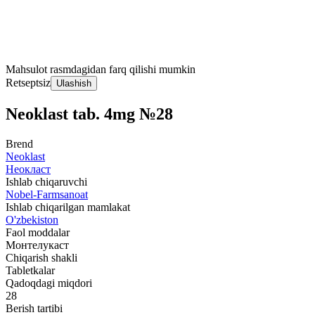
Mahsulot rasmdagidan farq qilishi mumkin
Retseptsiz
Ulashish
Neoklast tab. 4mg №28
Brend
Neoklast
Неокласт
Ishlab chiqaruvchi
Nobel-Farmsanoat
Ishlab chiqarilgan mamlakat
O'zbekiston
Faol moddalar
Монтелукаст
Chiqarish shakli
Tabletkalar
Qadoqdagi miqdori
28
Berish tartibi