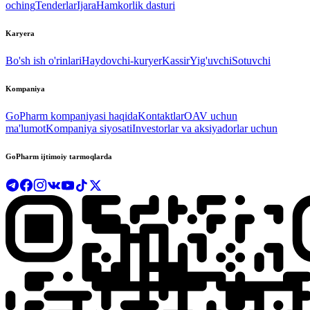
oching
Tenderlar
Ijara
Hamkorlik dasturi
Karyera
Bo'sh ish o'rinlari
Haydovchi-kuryer
Kassir
Yig'uvchi
Sotuvchi
Kompaniya
GoPharm kompaniyasi haqida
Kontaktlar
OAV uchun
ma'lumot
Kompaniya siyosati
Investorlar va aksiyadorlar uchun
GoPharm ijtimoiy tarmoqlarda