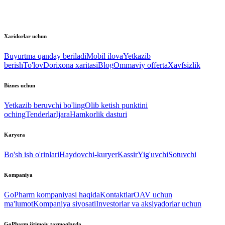
Xaridorlar uchun
Buyurtma qanday beriladi
Mobil ilova
Yetkazib
berish
To'lov
Dorixona xaritasi
Blog
Ommaviy offerta
Xavfsizlik
Biznes uchun
Yetkazib beruvchi bo'ling
Olib ketish punktini
oching
Tenderlar
Ijara
Hamkorlik dasturi
Karyera
Bo'sh ish o'rinlari
Haydovchi-kuryer
Kassir
Yig'uvchi
Sotuvchi
Kompaniya
GoPharm kompaniyasi haqida
Kontaktlar
OAV uchun
ma'lumot
Kompaniya siyosati
Investorlar va aksiyadorlar uchun
GoPharm ijtimoiy tarmoqlarda