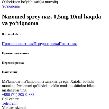
O'zbekiston bo'ylab:
tarifga muvofiq
Yo'riqnoma
Nazomed sprey naz. 0,5mg 10ml haqida
va yo‘riqnoma
Dori tafsilotlari
Противопоказания
Передозировка
Показания
Противопоказания
Передозировка
Показания
Ma'lumotlar ma'lumotnoma xarakteriga ega. Xatolar bo'lishi
mumkin. Preparatni qo'llashdan oldin mutlaqo shifokor bilan
maslahatlashing.
+998 (71) 205-0-888
Call center
Telegram
Yordam xizmati