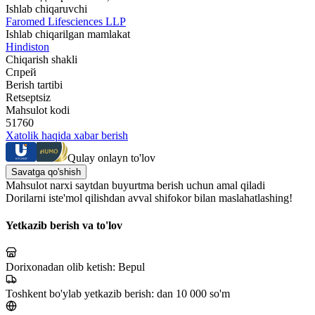
Ishlab chiqaruvchi
Faromed Lifesciences LLP
Ishlab chiqarilgan mamlakat
Hindiston
Chiqarish shakli
Спрей
Berish tartibi
Retseptsiz
Mahsulot kodi
51760
Xatolik haqida xabar berish
Qulay onlayn to'lov
Savatga qo'shish
Mahsulot narxi saytdan buyurtma berish uchun amal qiladi
Dorilarni iste'mol qilishdan avval shifokor bilan maslahatlashing!
Yetkazib berish va to'lov
Dorixonadan olib ketish:
Bepul
Toshkent bo'ylab yetkazib berish:
dan 10 000 so'm