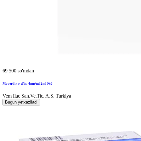
69 500 so'mdan
Moveril r-r d/in. 4mg/ml 2ml №6
Vem Ilac San.Ve.Tic. A.S, Turkiya
Bugun yetkaziladi