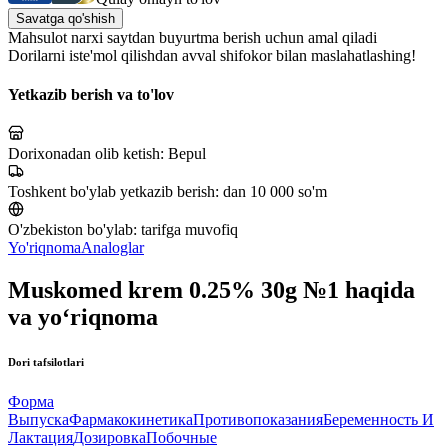
Savatga qo'shish
Mahsulot narxi saytdan buyurtma berish uchun amal qiladi
Dorilarni iste'mol qilishdan avval shifokor bilan maslahatlashing!
Yetkazib berish va to'lov
Dorixonadan olib ketish:
Bepul
Toshkent bo'ylab yetkazib berish:
dan 10 000 so'm
O'zbekiston bo'ylab:
tarifga muvofiq
Yo'riqnoma
Analoglar
Muskomed krem 0.25% 30g №1 haqida
va yo‘riqnoma
Dori tafsilotlari
Форма
Выпуска
Фармакокинетика
Противопоказания
Беременность И
Лактация
Дозировка
Побочные