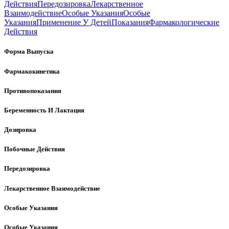
Действия
Передозировка
Лекарственное
Взаимодействие
Особые Указания
Особые
Указания
Применение У Детей
Показания
Фармакологические
Действия
Форма Выпуска
Фармакокинетика
Противопоказания
Беременность И Лактация
Дозировка
Побочные Действия
Передозировка
Лекарственное Взаимодействие
Особые Указания
Особые Указания