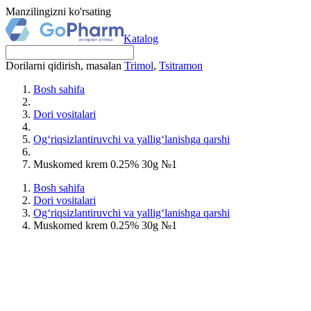
Manzilingizni ko'rsating
Katalog
Dorilarni qidirish, masalan
Trimol
,
Tsitramon
Bosh sahifa
Dori vositalari
Og‘riqsizlantiruvchi va yallig‘lanishga qarshi
Muskomed krem 0.25% 30g №1
Bosh sahifa
Dori vositalari
Og‘riqsizlantiruvchi va yallig‘lanishga qarshi
Muskomed krem 0.25% 30g №1