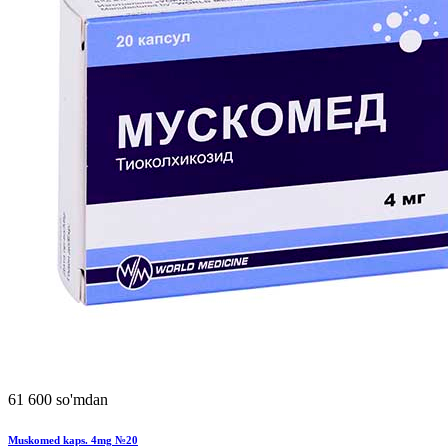
61 600 so'mdan
Muskomed kaps. 4mg №20