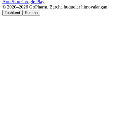
App Store
Google Play
© 2020–2026 GoPharm. Barcha huquqlar himoyalangan.
Toshkent
Ruscha