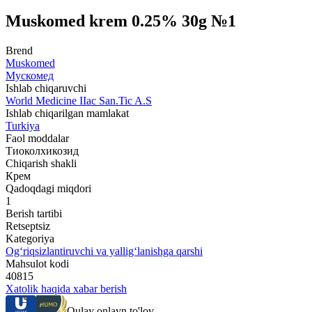
Muskomed krem 0.25% 30g №1
Brend
Muskomed
Мускомед
Ishlab chiqaruvchi
World Мedicine IIac San.Tic A.S
Ishlab chiqarilgan mamlakat
Turkiya
Faol moddalar
Тиоколхикозид
Chiqarish shakli
Крем
Qadoqdagi miqdori
1
Berish tartibi
Retseptsiz
Kategoriya
Og‘riqsizlantiruvchi va yallig‘lanishga qarshi
Mahsulot kodi
40815
Xatolik haqida xabar berish
Qulay onlayn to'lov