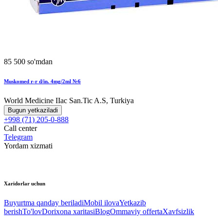
85 500 so'mdan
Muskomed r-r d/in. 4mg/2ml №6
World Мedicine IIac San.Tic A.S, Turkiya
Bugun yetkaziladi
+998 (71) 205-0-888
Call center
Telegram
Yordam xizmati
Xaridorlar uchun
Buyurtma qanday beriladi
Mobil ilova
Yetkazib
berish
To'lov
Dorixona xaritasi
Blog
Ommaviy offerta
Xavfsizlik