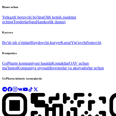
Biznes uchun
Yetkazib beruvchi bo'ling
Olib ketish punktini
oching
Tenderlar
Ijara
Hamkorlik dasturi
Karyera
Bo'sh ish o'rinlari
Haydovchi-kuryer
Kassir
Yig'uvchi
Sotuvchi
Kompaniya
GoPharm kompaniyasi haqida
Kontaktlar
OAV uchun
ma'lumot
Kompaniya siyosati
Investorlar va aksiyadorlar uchun
GoPharm ijtimoiy tarmoqlarda