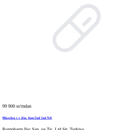
99 900 so'mdan
Miorelon r-r d/in. 4mg/2ml 2ml №6
Rompharm Ilac San. ve Tic. Ltd Sti, Turkiya