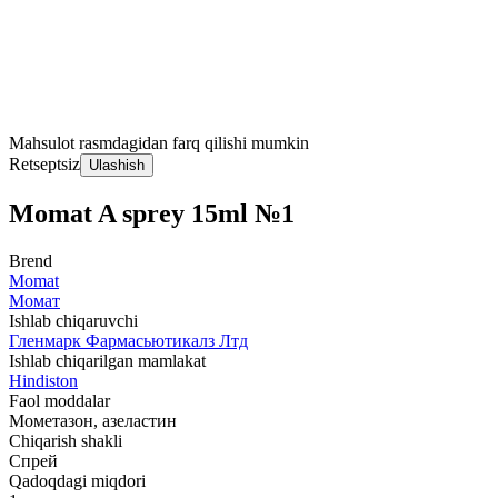
Mahsulot rasmdagidan farq qilishi mumkin
Retseptsiz
Ulashish
Momat A sprey 15ml №1
Brend
Momat
Момат
Ishlab chiqaruvchi
Гленмарк Фармасьютикалз Лтд
Ishlab chiqarilgan mamlakat
Hindiston
Faol moddalar
Мометазон, азеластин
Chiqarish shakli
Спрей
Qadoqdagi miqdori