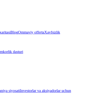
aritasi
Blog
Ommaviy offerta
Xavfsizlik
mkorlik dasturi
iya siyosati
Investorlar va aksiyadorlar uchun