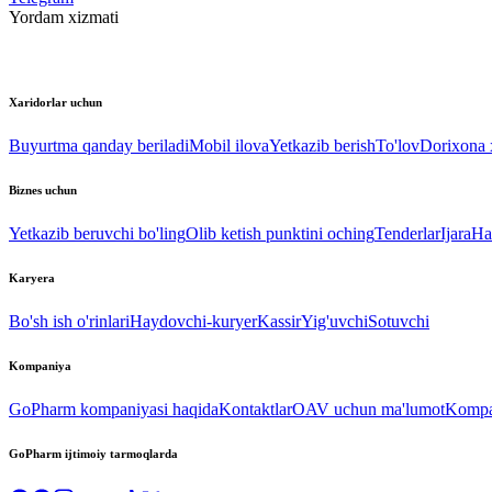
Yordam xizmati
Xaridorlar uchun
Buyurtma qanday beriladi
Mobil ilova
Yetkazib berish
To'lov
Dorixona x
Biznes uchun
Yetkazib beruvchi bo'ling
Olib ketish punktini oching
Tenderlar
Ijara
Ha
Karyera
Bo'sh ish o'rinlari
Haydovchi-kuryer
Kassir
Yig'uvchi
Sotuvchi
Kompaniya
GoPharm kompaniyasi haqida
Kontaktlar
OAV uchun ma'lumot
Kompan
GoPharm ijtimoiy tarmoqlarda