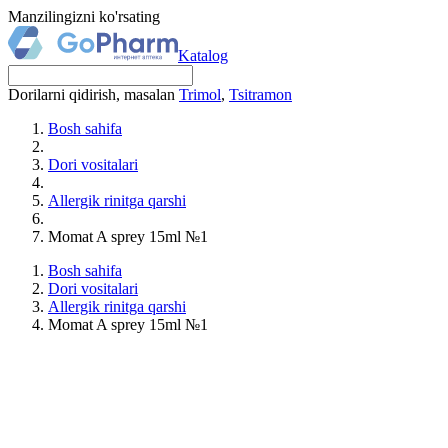
Manzilingizni ko'rsating
Katalog
Dorilarni qidirish, masalan
Trimol
,
Tsitramon
Bosh sahifa
Dori vositalari
Allergik rinitga qarshi
Momat A sprey 15ml №1
Bosh sahifa
Dori vositalari
Allergik rinitga qarshi
Momat A sprey 15ml №1