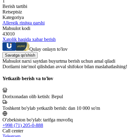
1
Berish tartibi
Retseptsiz
Kategoriya
Allergik rinitga qarshi
Mahsulot kodi
43010
Xatolik haqida xabar berish
Qulay onlayn to'lov
Savatga qo'shish
Mahsulot narxi saytdan buyurtma berish uchun amal qiladi
Dorilarni iste'mol qilishdan avval shifokor bilan maslahatlashing!
Yetkazib berish va to'lov
Dorixonadan olib ketish:
Bepul
Toshkent bo'ylab yetkazib berish:
dan 10 000 so'm
O'zbekiston bo'ylab:
tarifga muvofiq
+998 (71) 205-0-888
Call center
Telegram