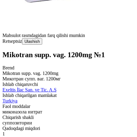
Mahsulot rasmdagidan farq qilishi mumkin
Retseptsiz
Ulashish
Mikotran supp. vag. 1200mg №1
Brend
Mikotran supp. vag. 1200mg
Микотран супп. ваг. 1200мг
Ishlab chiqaruvchi
Exeltis İlaç San. ve Tic. A.Ş
Ishlab chiqarilgan mamlakat
Turkiya
Faol moddalar
миконазола нитрат
Chiqarish shakli
суппозитории
Qadoqdagi miqdori
1