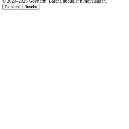
© 2020–2026 GoPharm. Barcha huquqlar himoyalangan.
Toshkent
Ruscha