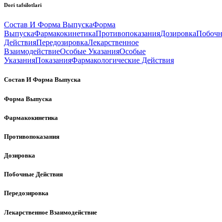
Dori tafsilotlari
Состав И Форма Выпуска
Форма
Выпуска
Фармакокинетика
Противопоказания
Дозировка
Побоч
Действия
Передозировка
Лекарственное
Взаимодействие
Особые Указания
Особые
Указания
Показания
Фармакологические Действия
Состав И Форма Выпуска
Форма Выпуска
Фармакокинетика
Противопоказания
Дозировка
Побочные Действия
Передозировка
Лекарственное Взаимодействие