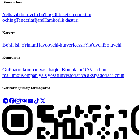
Biznes uchun
Yetkazib beruvchi bo'ling
Olib ketish punktini
oching
Tenderlar
Ijara
Hamkorlik dasturi
Karyera
Bo'sh ish o'rinlari
Haydovchi-kuryer
Kassir
Yig'uvchi
Sotuvchi
Kompaniya
GoPharm kompaniyasi haqida
Kontaktlar
OAV uchun
ma'lumot
Kompaniya siyosati
Investorlar va aksiyadorlar uchun
GoPharm ijtimoiy tarmoqlarda