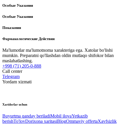
Особые Указания
Особые Указания
Показания
Фармакологические Действия
Ma'lumotlar ma'lumotnoma xarakteriga ega. Xatolar bo'lishi
mumkin. Preparatni qo'llashdan oldin mutlaqo shifokor bilan
maslahatlashing.
+998 (71) 205-0-888
Call center
Telegram
Yordam xizmati
Xaridorlar uchun
Buyurtma qanday beriladi
Mobil ilova
Yetkazib
berish
To'lov
Dorixona xaritasi
Blog
Ommaviy offerta
Xavfsizlik