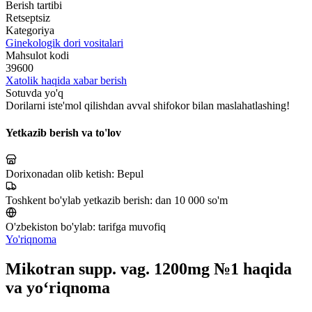
Berish tartibi
Retseptsiz
Kategoriya
Ginekologik dori vositalari
Mahsulot kodi
39600
Xatolik haqida xabar berish
Sotuvda yo'q
Dorilarni iste'mol qilishdan avval shifokor bilan maslahatlashing!
Yetkazib berish va to'lov
Dorixonadan olib ketish:
Bepul
Toshkent bo'ylab yetkazib berish:
dan 10 000 so'm
O'zbekiston bo'ylab:
tarifga muvofiq
Yo'riqnoma
Mikotran supp. vag. 1200mg №1 haqida
va yo‘riqnoma