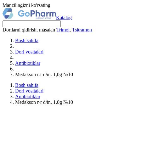
Manzilingizni ko'rsating
Katalog
Dorilarni qidirish, masalan
Trimol
,
Tsitramon
Bosh sahifa
Dori vositalari
Antibiotiklar
Medakson r-r d/in. 1,0g №10
Bosh sahifa
Dori vositalari
Antibiotiklar
Medakson r-r d/in. 1,0g №10