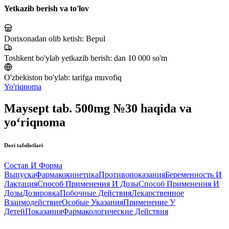
Yetkazib berish va to'lov
Dorixonadan olib ketish:
Bepul
Toshkent bo'ylab yetkazib berish:
dan 10 000 so'm
O'zbekiston bo'ylab:
tarifga muvofiq
Yo'riqnoma
Maysept tab. 500mg №30 haqida va
yo‘riqnoma
Dori tafsilotlari
Состав И Форма
Выпуска
Фармакокинетика
Противопоказания
Беременность И
Лактация
Способ Применения И Дозы
Способ Применения И
Дозы
Дозировка
Побочные Действия
Лекарственное
Взаимодействие
Особые Указания
Применение У
Детей
Показания
Фармакологические Действия