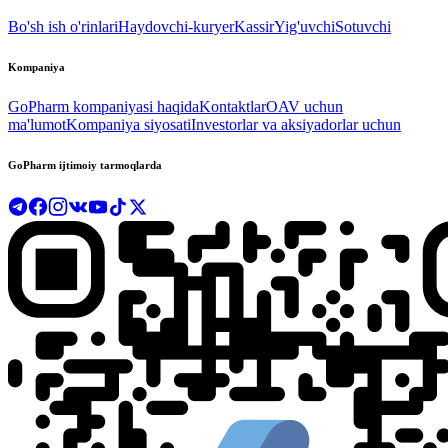
Bo'sh ish o'rinlari
Haydovchi-kuryer
Kassir
Yig'uvchi
Sotuvchi
Kompaniya
GoPharm kompaniyasi haqida
Kontaktlar
OAV uchun
ma'lumot
Kompaniya siyosati
Investorlar va aksiyadorlar uchun
GoPharm ijtimoiy tarmoqlarda