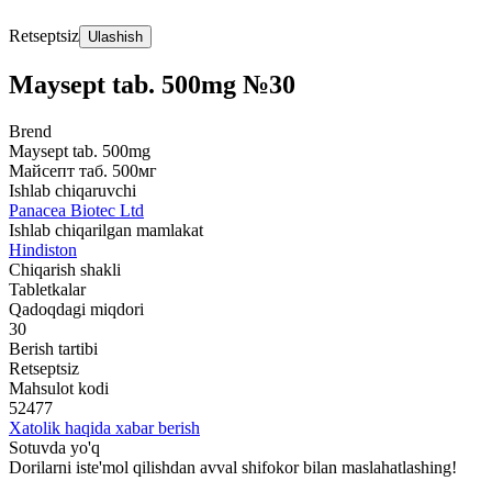
Retseptsiz
Ulashish
Maysept tab. 500mg №30
Brend
Maysept tab. 500mg
Майсепт таб. 500мг
Ishlab chiqaruvchi
Panacea Biotec Ltd
Ishlab chiqarilgan mamlakat
Hindiston
Chiqarish shakli
Tabletkalar
Qadoqdagi miqdori
30
Berish tartibi
Retseptsiz
Mahsulot kodi
52477
Xatolik haqida xabar berish
Sotuvda yo'q
Dorilarni iste'mol qilishdan avval shifokor bilan maslahatlashing!