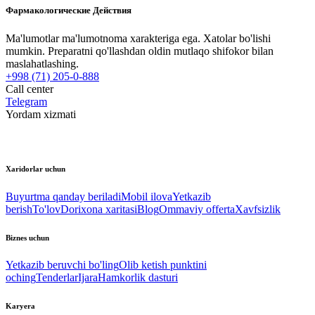
Фармакологические Действия
Ma'lumotlar ma'lumotnoma xarakteriga ega. Xatolar bo'lishi
mumkin. Preparatni qo'llashdan oldin mutlaqo shifokor bilan
maslahatlashing.
+998 (71) 205-0-888
Call center
Telegram
Yordam xizmati
Xaridorlar uchun
Buyurtma qanday beriladi
Mobil ilova
Yetkazib
berish
To'lov
Dorixona xaritasi
Blog
Ommaviy offerta
Xavfsizlik
Biznes uchun
Yetkazib beruvchi bo'ling
Olib ketish punktini
oching
Tenderlar
Ijara
Hamkorlik dasturi
Karyera