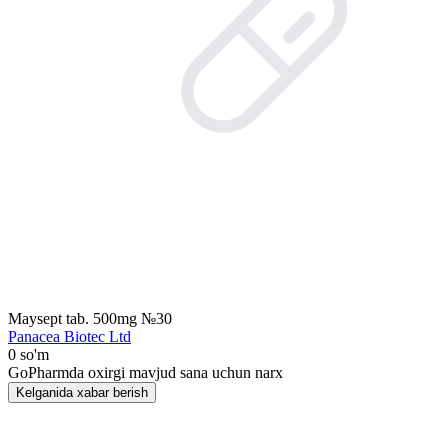
Maysept tab. 500mg №30
Panacea Biotec Ltd
0 so'm
GoPharmda oxirgi mavjud sana uchun narx
Kelganida xabar berish