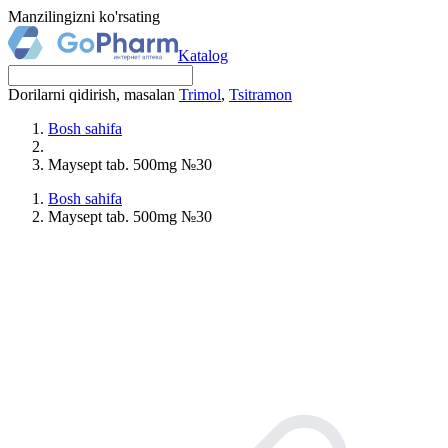
Manzilingizni ko'rsating
Katalog
Dorilarni qidirish, masalan
Trimol
,
Tsitramon
Bosh sahifa
Maysept tab. 500mg №30
Bosh sahifa
Maysept tab. 500mg №30