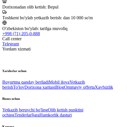
Dorixonadan olib ketish:
Bepul
Toshkent bo'ylab yetkazib berish:
dan 10 000 so'm
O'zbekiston bo'ylab:
tarifga muvofiq
+998 (71) 205-0-888
Call center
Telegram
Yordam xizmati
Xaridorlar uchun
Buyurtma qanday beriladi
Mobil ilova
Yetkazib
berish
To'lov
Dorixona xaritasi
Blog
Ommaviy offerta
Xavfsizlik
Biznes uchun
Yetkazib beruvchi bo'ling
Olib ketish punktini
oching
Tenderlar
Ijara
Hamkorlik dasturi
Karyera