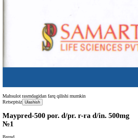
Mahsulot rasmdagidan farq qilishi mumkin
Retseptsiz
Ulashish
Maypred-500 por. d/pr. r-ra d/in. 500mg
№1
Brend