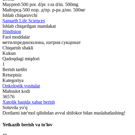
Maypred-500 por. d/pr. r-ra d/in. 500mg
Майпред-500 пор. д/пр. р-ра д/ин. 500мг
Ishlab chiqaruvchi
Samarth Life Sciences
Ishlab chiqarilgan mamlakat
Hindiston
Faol moddalar
метилпреднизолона, натрия сукцинат
Chiqarish shakli
Kukun
Qadoqdagi miqdori
1
Berish tartibi
Retseptsiz
Kategoriya
Onkologik vositalar
Mahsulot kodi
36576
Xatolik haqida xabar berish
Sotuvda yo'q
Dorilarni iste'mol qilishdan avval shifokor bilan maslahatlashing!
Yetkazib berish va to'lov