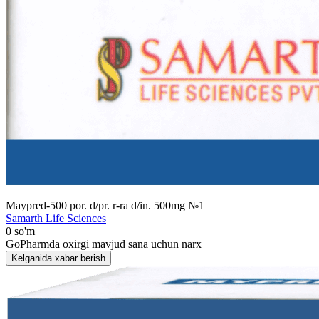
Maypred-500 por. d/pr. r-ra d/in. 500mg №1
Samarth Life Sciences
0 so'm
GoPharmda oxirgi mavjud sana uchun narx
Kelganida xabar berish