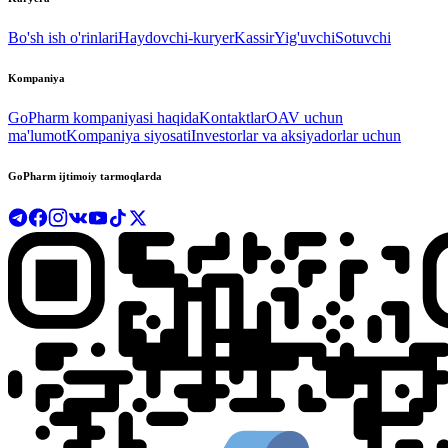
Bo'sh ish o'rinlari
Haydovchi-kuryer
Kassir
Yig'uvchi
Sotuvchi
Kompaniya
GoPharm kompaniyasi haqida
Kontaktlar
OAV uchun
ma'lumot
Kompaniya siyosati
Investorlar va aksiyadorlar uchun
GoPharm ijtimoiy tarmoqlarda