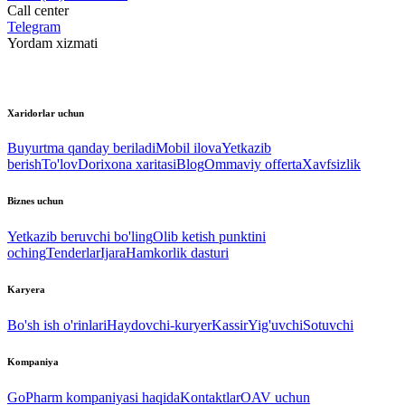
Call center
Telegram
Yordam xizmati
Xaridorlar uchun
Buyurtma qanday beriladi
Mobil ilova
Yetkazib
berish
To'lov
Dorixona xaritasi
Blog
Ommaviy offerta
Xavfsizlik
Biznes uchun
Yetkazib beruvchi bo'ling
Olib ketish punktini
oching
Tenderlar
Ijara
Hamkorlik dasturi
Karyera
Bo'sh ish o'rinlari
Haydovchi-kuryer
Kassir
Yig'uvchi
Sotuvchi
Kompaniya
GoPharm kompaniyasi haqida
Kontaktlar
OAV uchun