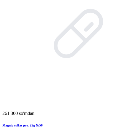
261 300 so'mdan
Magniy sulfat por. 25g №50