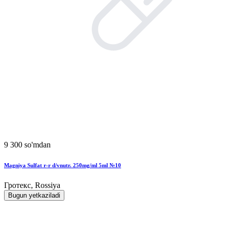
9 300 so'mdan
Magniya Sulfat r-r d/vnutr. 250mg/ml 5ml №10
Гротекс, Rossiya
Bugun yetkaziladi