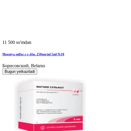
11 500 so'mdan
Magniya sulfat r-r d/in. 250mg/ml 5ml №10
Борисовский, Belarus
Bugun yetkaziladi