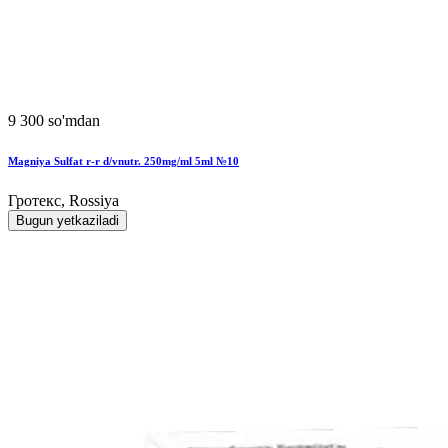
9 300 so'mdan
Magniya Sulfat r-r d/vnutr. 250mg/ml 5ml №10
Гротекс, Rossiya
Bugun yetkaziladi