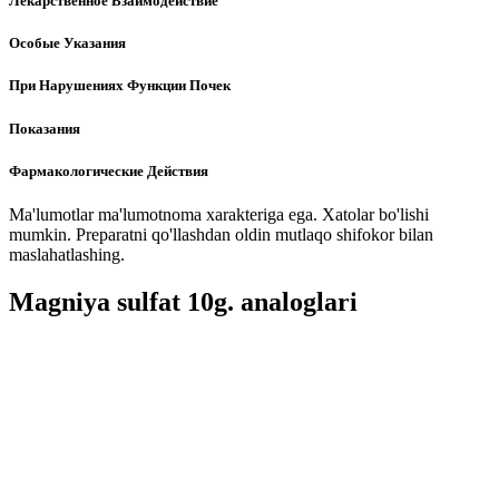
Лекарственное Взаимодействие
Особые Указания
При Нарушениях Функции Почек
Показания
Фармакологические Действия
Ma'lumotlar ma'lumotnoma xarakteriga ega. Xatolar bo'lishi
mumkin. Preparatni qo'llashdan oldin mutlaqo shifokor bilan
maslahatlashing.
Magniya sulfat 10g. analoglari