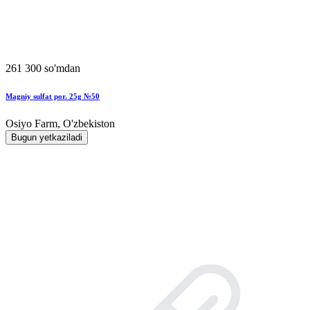
261 300 so'mdan
Magniy sulfat por. 25g №50
Osiyo Farm, O'zbekiston
Bugun yetkaziladi