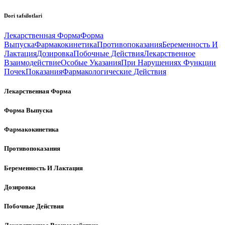
Dori tafsilotlari
Лекарственная Форма
Форма
Выпуска
Фармакокинетика
Противопоказания
Беременность И
Лактация
Дозировка
Побочные Действия
Лекарственное
Взаимодействие
Особые Указания
При Нарушениях Функции
Почек
Показания
Фармакологические Действия
Лекарственная Форма
Форма Выпуска
Фармакокинетика
Противопоказания
Беременность И Лактация
Дозировка
Побочные Действия