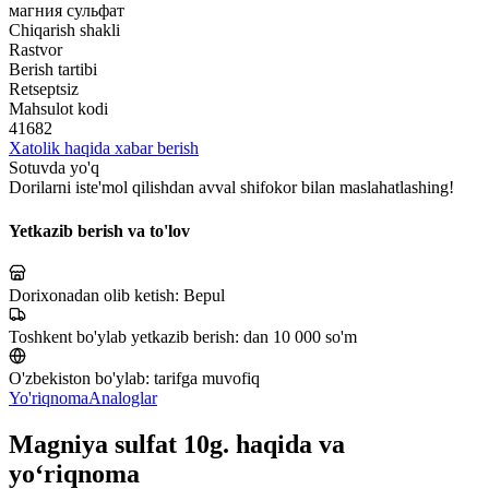
магния сульфат
Chiqarish shakli
Rastvor
Berish tartibi
Retseptsiz
Mahsulot kodi
41682
Xatolik haqida xabar berish
Sotuvda yo'q
Dorilarni iste'mol qilishdan avval shifokor bilan maslahatlashing!
Yetkazib berish va to'lov
Dorixonadan olib ketish:
Bepul
Toshkent bo'ylab yetkazib berish:
dan 10 000 so'm
O'zbekiston bo'ylab:
tarifga muvofiq
Yo'riqnoma
Analoglar
Magniya sulfat 10g. haqida va
yo‘riqnoma