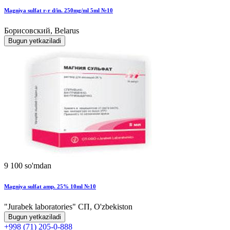
Magniya sulfat r-r d/in. 250mg/ml 5ml №10
Борисовский, Belarus
Bugun yetkaziladi
9 100 so'mdan
Magniya sulfat amp. 25% 10ml №10
"Jurabek laboratories" СП, O'zbekiston
Bugun yetkaziladi
+998 (71) 205-0-888