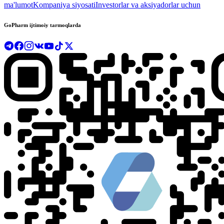
ma'lumot
Kompaniya siyosati
Investorlar va aksiyadorlar uchun
GoPharm ijtimoiy tarmoqlarda