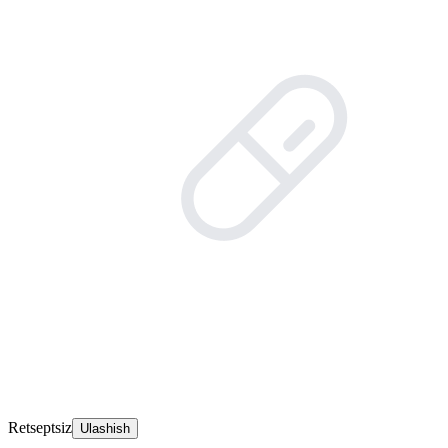
Retseptsiz
Ulashish