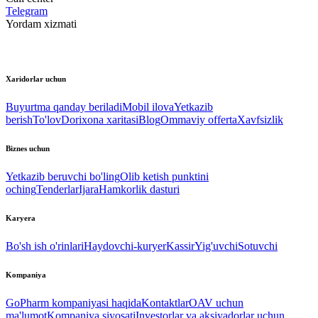
Telegram
Yordam xizmati
Xaridorlar uchun
Buyurtma qanday beriladi
Mobil ilova
Yetkazib
berish
To'lov
Dorixona xaritasi
Blog
Ommaviy offerta
Xavfsizlik
Biznes uchun
Yetkazib beruvchi bo'ling
Olib ketish punktini
oching
Tenderlar
Ijara
Hamkorlik dasturi
Karyera
Bo'sh ish o'rinlari
Haydovchi-kuryer
Kassir
Yig'uvchi
Sotuvchi
Kompaniya
GoPharm kompaniyasi haqida
Kontaktlar
OAV uchun
ma'lumot
Kompaniya siyosati
Investorlar va aksiyadorlar uchun