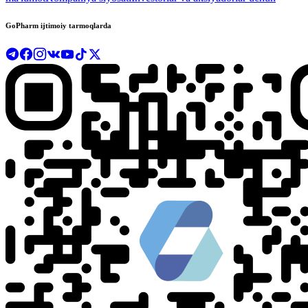
GoPharm ijtimoiy tarmoqlarda