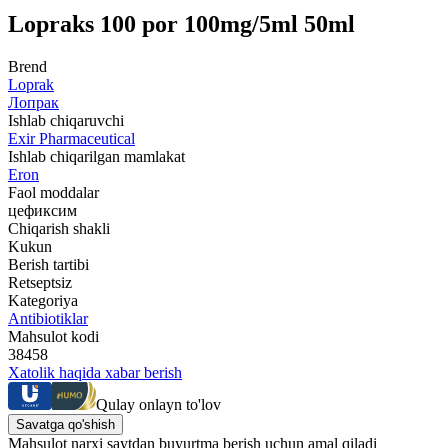
Lopraks 100 por 100mg/5ml 50ml
Brend
Loprak
Лопрак
Ishlab chiqaruvchi
Exir Pharmaceutical
Ishlab chiqarilgan mamlakat
Eron
Faol moddalar
цефиксим
Chiqarish shakli
Kukun
Berish tartibi
Retseptsiz
Kategoriya
Antibiotiklar
Mahsulot kodi
38458
Xatolik haqida xabar berish
Qulay onlayn to'lov
Savatga qo'shish
Mahsulot narxi saytdan buyurtma berish uchun amal qiladi