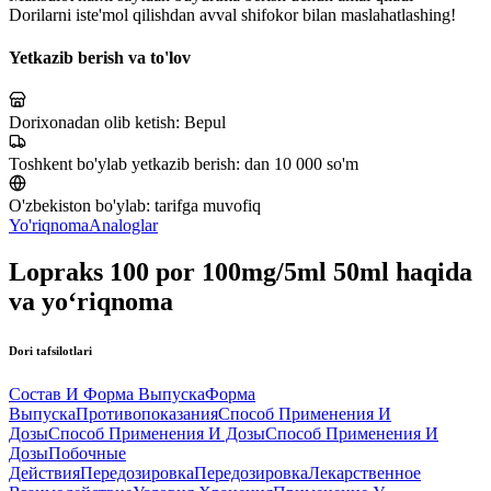
Dorilarni iste'mol qilishdan avval shifokor bilan maslahatlashing!
Yetkazib berish va to'lov
Dorixonadan olib ketish:
Bepul
Toshkent bo'ylab yetkazib berish:
dan 10 000 so'm
O'zbekiston bo'ylab:
tarifga muvofiq
Yo'riqnoma
Analoglar
Lopraks 100 por 100mg/5ml 50ml haqida
va yo‘riqnoma
Dori tafsilotlari
Состав И Форма Выпуска
Форма
Выпуска
Противопоказания
Способ Применения И
Дозы
Способ Применения И Дозы
Способ Применения И
Дозы
Побочные
Действия
Передозировка
Передозировка
Лекарственное