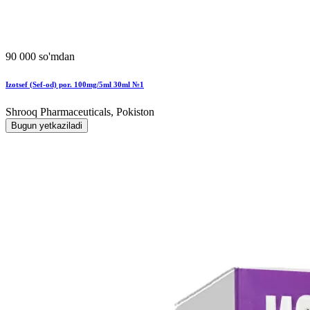
90 000 so'mdan
Izotsef (Sef-od) por. 100mg/5ml 30ml №1
Shrooq Pharmaceuticals, Pokiston
Bugun yetkaziladi