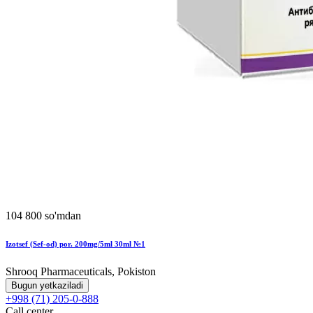
104 800 so'mdan
Izotsef (Sef-od) por. 200mg/5ml 30ml №1
Shrooq Pharmaceuticals, Pokiston
Bugun yetkaziladi
+998 (71) 205-0-888
Call center