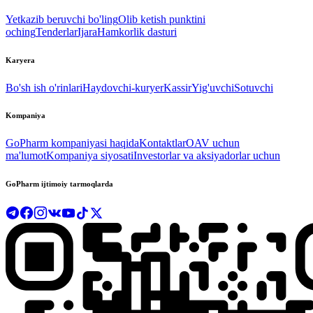
Yetkazib beruvchi bo'ling
Olib ketish punktini
oching
Tenderlar
Ijara
Hamkorlik dasturi
Karyera
Bo'sh ish o'rinlari
Haydovchi-kuryer
Kassir
Yig'uvchi
Sotuvchi
Kompaniya
GoPharm kompaniyasi haqida
Kontaktlar
OAV uchun
ma'lumot
Kompaniya siyosati
Investorlar va aksiyadorlar uchun
GoPharm ijtimoiy tarmoqlarda