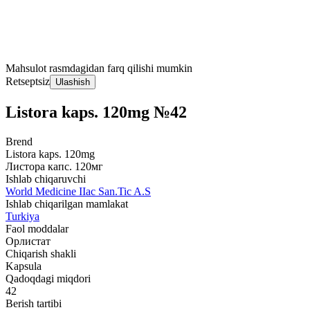
Mahsulot rasmdagidan farq qilishi mumkin
Retseptsiz
Ulashish
Listora kaps. 120mg №42
Brend
Listora kaps. 120mg
Листора капс. 120мг
Ishlab chiqaruvchi
World Мedicine IIac San.Tic A.S
Ishlab chiqarilgan mamlakat
Turkiya
Faol moddalar
Орлистат
Chiqarish shakli
Kapsula
Qadoqdagi miqdori
42
Berish tartibi