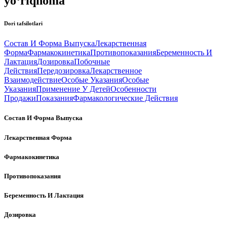
yo‘riqnoma
Dori tafsilotlari
Состав И Форма Выпуска
Лекарственная
Форма
Фармакокинетика
Противопоказания
Беременность И
Лактация
Дозировка
Побочные
Действия
Передозировка
Лекарственное
Взаимодействие
Особые Указания
Особые
Указания
Применение У Детей
Особенности
Продажи
Показания
Фармакологические Действия
Состав И Форма Выпуска
Лекарственная Форма
Фармакокинетика
Противопоказания
Беременность И Лактация
Дозировка