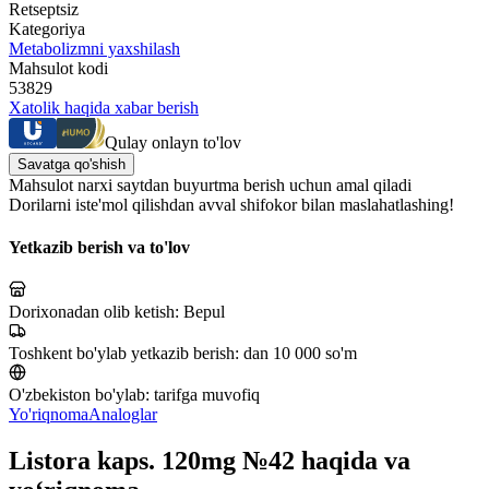
Retseptsiz
Kategoriya
Metabolizmni yaxshilash
Mahsulot kodi
53829
Xatolik haqida xabar berish
Qulay onlayn to'lov
Savatga qo'shish
Mahsulot narxi saytdan buyurtma berish uchun amal qiladi
Dorilarni iste'mol qilishdan avval shifokor bilan maslahatlashing!
Yetkazib berish va to'lov
Dorixonadan olib ketish:
Bepul
Toshkent bo'ylab yetkazib berish:
dan 10 000 so'm
O'zbekiston bo'ylab:
tarifga muvofiq
Yo'riqnoma
Analoglar
Listora kaps. 120mg №42 haqida va