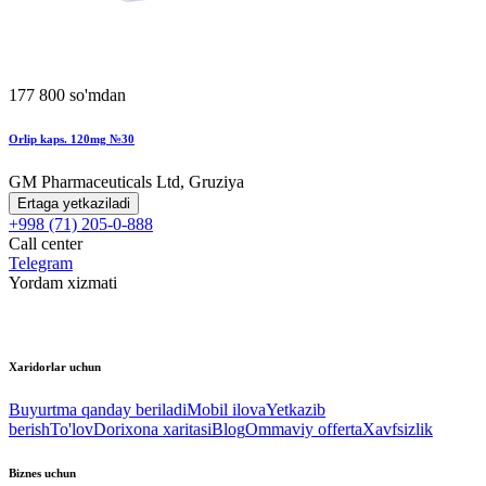
177 800 so'mdan
Orlip kaps. 120mg №30
GM Pharmaceuticals Ltd, Gruziya
Ertaga yetkaziladi
+998 (71) 205-0-888
Call center
Telegram
Yordam xizmati
Xaridorlar uchun
Buyurtma qanday beriladi
Mobil ilova
Yetkazib
berish
To'lov
Dorixona xaritasi
Blog
Ommaviy offerta
Xavfsizlik
Biznes uchun