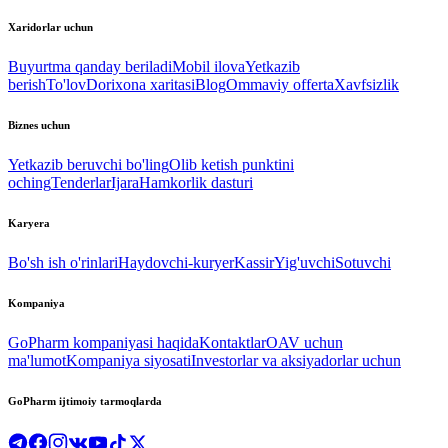
Xaridorlar uchun
Buyurtma qanday beriladi
Mobil ilova
Yetkazib
berish
To'lov
Dorixona xaritasi
Blog
Ommaviy offerta
Xavfsizlik
Biznes uchun
Yetkazib beruvchi bo'ling
Olib ketish punktini
oching
Tenderlar
Ijara
Hamkorlik dasturi
Karyera
Bo'sh ish o'rinlari
Haydovchi-kuryer
Kassir
Yig'uvchi
Sotuvchi
Kompaniya
GoPharm kompaniyasi haqida
Kontaktlar
OAV uchun
ma'lumot
Kompaniya siyosati
Investorlar va aksiyadorlar uchun
GoPharm ijtimoiy tarmoqlarda