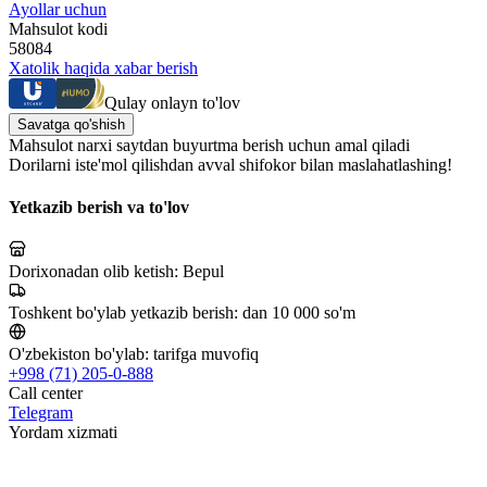
Ayollar uchun
Mahsulot kodi
58084
Xatolik haqida xabar berish
Qulay onlayn to'lov
Savatga qo'shish
Mahsulot narxi saytdan buyurtma berish uchun amal qiladi
Dorilarni iste'mol qilishdan avval shifokor bilan maslahatlashing!
Yetkazib berish va to'lov
Dorixonadan olib ketish:
Bepul
Toshkent bo'ylab yetkazib berish:
dan 10 000 so'm
O'zbekiston bo'ylab:
tarifga muvofiq
+998 (71) 205-0-888
Call center
Telegram
Yordam xizmati