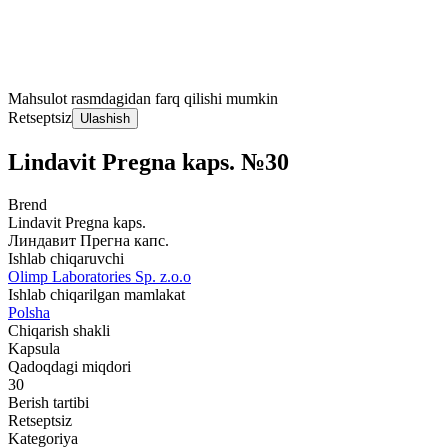
Mahsulot rasmdagidan farq qilishi mumkin
Retseptsiz
Ulashish
Lindavit Pregna kaps. №30
Brend
Lindavit Pregna kaps.
Линдавит Прегна капс.
Ishlab chiqaruvchi
Olimp Laboratories Sp. z.o.o
Ishlab chiqarilgan mamlakat
Polsha
Chiqarish shakli
Kapsula
Qadoqdagi miqdori
30
Berish tartibi
Retseptsiz
Kategoriya