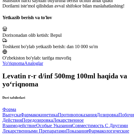
Mahsulot narxi saytdan buyurtma berish uchun amal qiladi
Dorilarni iste'mol qilishdan avval shifokor bilan maslahatlashing!
Yetkazib berish va to'lov
Dorixonadan olib ketish:
Bepul
Toshkent bo'ylab yetkazib berish:
dan 10 000 so'm
O'zbekiston bo'ylab:
tarifga muvofiq
Yo'riqnoma
Analoglar
Levatin r-r d/inf 500mg 100ml haqida va
yo‘riqnoma
Dori tafsilotlari
Форма
Выпуска
Фармакокинетика
Противопоказания
Дозировка
Побоч
Действия
Передозировка
Лекарственное
Взаимодействие
Особые Указания
Совместимость С Другими
Лекарственными Препаратами
Показания
Фармакологические