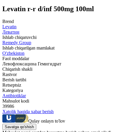
Levatin r-r d/inf 500mg 100ml
Brend
Levatin
Леватин
Ishlab chiqaruvchi
Remedy Group
Ishlab chiqarilgan mamlakat
O'zbekiston
Faol moddalar
Левофлоксацина Гемигидрат
Chiqarish shakli
Rastvor
Berish tartibi
Retseptsiz
Kategoriya
Antibiotiklar
Mahsulot kodi
39986
Xatolik haqida xabar berish
Qulay onlayn to'lov
Savatga qo'shish