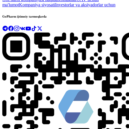
ma'lumot
Kompaniya siyosati
Investorlar va aksiyadorlar uchun
GoPharm ijtimoiy tarmoqlarda