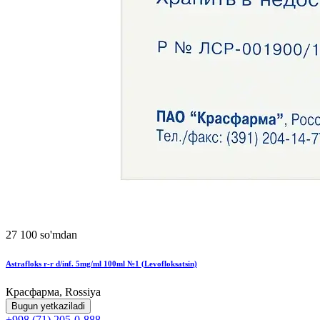
27 100 so'mdan
Astrafloks r-r d/inf. 5mg/ml 100ml №1 (Levofloksatsin)
Красфарма, Rossiya
Bugun yetkaziladi
+998 (71) 205-0-888