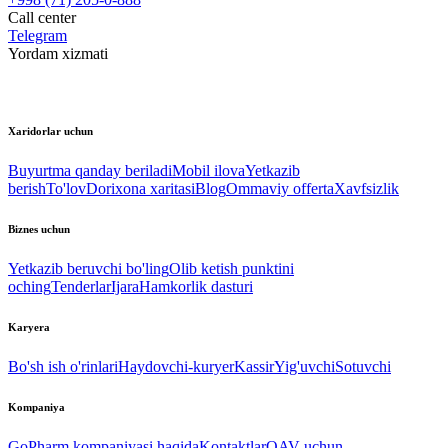
Call center
Telegram
Yordam xizmati
Xaridorlar uchun
Buyurtma qanday beriladi
Mobil ilova
Yetkazib
berish
To'lov
Dorixona xaritasi
Blog
Ommaviy offerta
Xavfsizlik
Biznes uchun
Yetkazib beruvchi bo'ling
Olib ketish punktini
oching
Tenderlar
Ijara
Hamkorlik dasturi
Karyera
Bo'sh ish o'rinlari
Haydovchi-kuryer
Kassir
Yig'uvchi
Sotuvchi
Kompaniya
GoPharm kompaniyasi haqida
Kontaktlar
OAV uchun