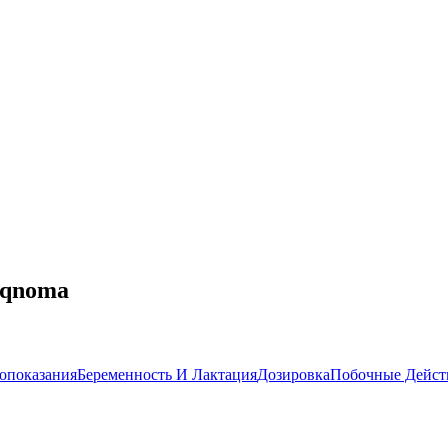
riqnoma
опоказания
Беременность И Лактация
Дозировка
Побочные Дейст