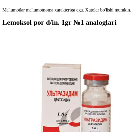
Ma'lumotlar ma'lumotnoma xarakteriga ega. Xatolar bo'lishi mumkin. P
Lemoksol por d/in. 1gr №1 analoglari