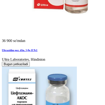
36 900 so'mdan
Ultrazidim por. d/in. 1,0g fl №1
Ultra Laboratories, Hindiston
Bugun yetkaziladi