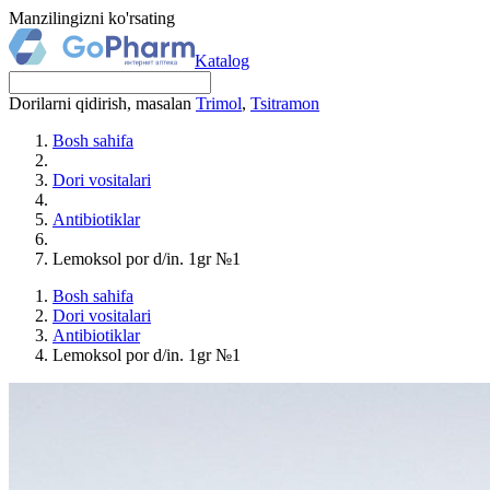
Manzilingizni ko'rsating
Katalog
Dorilarni qidirish, masalan
Trimol
,
Tsitramon
Bosh sahifa
Dori vositalari
Antibiotiklar
Lemoksol por d/in. 1gr №1
Bosh sahifa
Dori vositalari
Antibiotiklar
Lemoksol por d/in. 1gr №1