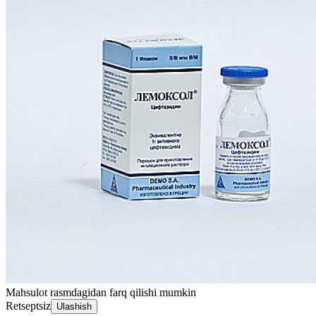
Mahsulot rasmdagidan farq qilishi mumkin
Retseptsiz
Ulashish