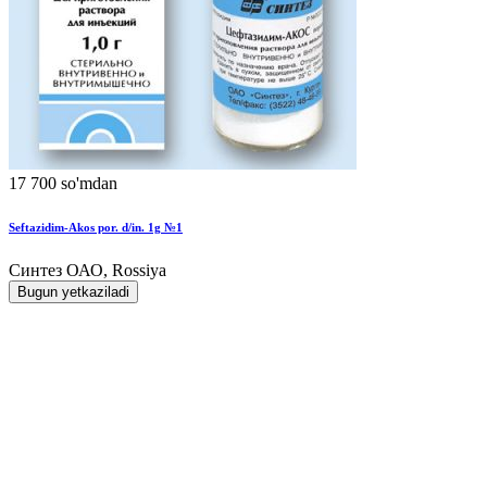
17 700 so'mdan
Seftazidim-Akos por. d/in. 1g №1
Синтез ОАО, Rossiya
Bugun yetkaziladi