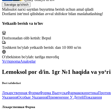
Savatga qo'shish
Mahsulot narxi saytdan buyurtma berish uchun amal qiladi
Dorilarni iste'mol qilishdan avval shifokor bilan maslahatlashing!
Yetkazib berish va to'lov
Dorixonadan olib ketish:
Bepul
Toshkent bo'ylab yetkazib berish:
dan 10 000 so'm
O'zbekiston bo'ylab:
tarifga muvofiq
Yo'riqnoma
Analoglar
Lemoksol por d/in. 1gr №1 haqida va yo‘
Dori tafsilotlari
Лекарственная Форма
Форма Выпуска
Фармакокинетика
Против
Указания
Особые Указания
Применение У Детей
Показания
Лекарственная Форма