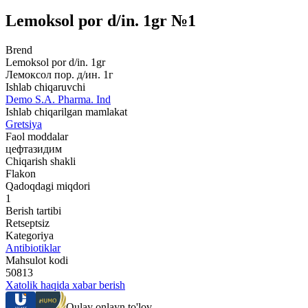
Lemoksol por d/in. 1gr №1
Brend
Lemoksol por d/in. 1gr
Лемоксол пор. д/ин. 1г
Ishlab chiqaruvchi
Demo S.A. Pharma. Ind
Ishlab chiqarilgan mamlakat
Gretsiya
Faol moddalar
цефтазидим
Chiqarish shakli
Flakon
Qadoqdagi miqdori
1
Berish tartibi
Retseptsiz
Kategoriya
Antibiotiklar
Mahsulot kodi
50813
Xatolik haqida xabar berish
Qulay onlayn to'lov