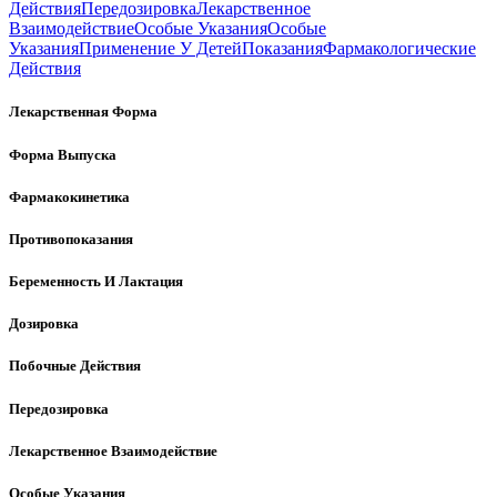
Действия
Передозировка
Лекарственное
Взаимодействие
Особые Указания
Особые
Указания
Применение У Детей
Показания
Фармакологические
Действия
Лекарственная Форма
Форма Выпуска
Фармакокинетика
Противопоказания
Беременность И Лактация
Дозировка
Побочные Действия
Передозировка
Лекарственное Взаимодействие
Особые Указания