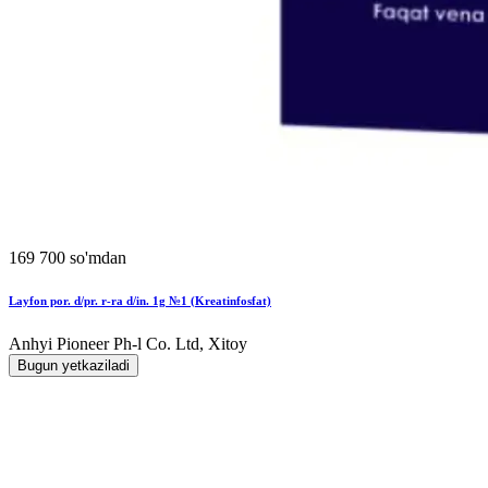
169 700 so'mdan
Layfon por. d/pr. r-ra d/in. 1g №1 (Kreatinfosfat)
Anhyi Pioneer Ph-l Co. Ltd, Xitoy
Bugun yetkaziladi