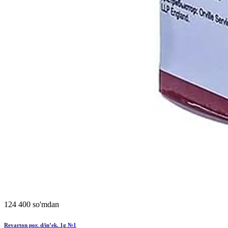
124 400 so'mdan
Revarton por. d/in’ek. 1g №1