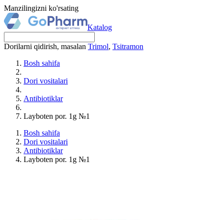
Manzilingizni ko'rsating
Katalog
Dorilarni qidirish, masalan
Trimol
,
Tsitramon
Bosh sahifa
Dori vositalari
Antibiotiklar
Layboten por. 1g №1
Bosh sahifa
Dori vositalari
Antibiotiklar
Layboten por. 1g №1