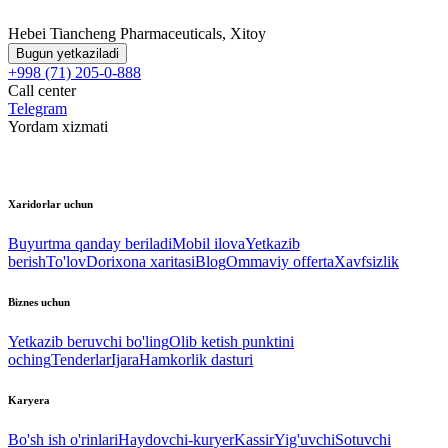
Hebei Tiancheng Pharmaceuticals, Xitoy
Bugun yetkaziladi
+998 (71) 205-0-888
Call center
Telegram
Yordam xizmati
Xaridorlar uchun
Buyurtma qanday beriladi
Mobil ilova
Yetkazib
berish
To'lov
Dorixona xaritasi
Blog
Ommaviy offerta
Xavfsizlik
Biznes uchun
Yetkazib beruvchi bo'ling
Olib ketish punktini
oching
Tenderlar
Ijara
Hamkorlik dasturi
Karyera
Bo'sh ish o'rinlari
Haydovchi-kuryer
Kassir
Yig'uvchi
Sotuvchi