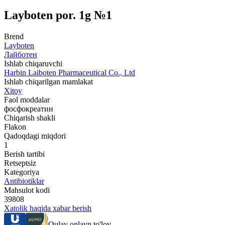
Layboten por. 1g №1
Brend
Layboten
Лайботен
Ishlab chiqaruvchi
Harbin Laiboten Pharmaceutical Co., Ltd
Ishlab chiqarilgan mamlakat
Xitoy
Faol moddalar
фосфокреатин
Chiqarish shakli
Flakon
Qadoqdagi miqdori
1
Berish tartibi
Retseptsiz
Kategoriya
Antibiotiklar
Mahsulot kodi
39808
Xatolik haqida xabar berish
Qulay onlayn to'lov