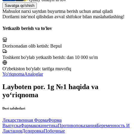
Savatga qo'shish
Mahsulot narxi saytdan buyurtma berish uchun amal qiladi
Dorilarni iste'mol qilishdan avval shifokor bilan maslahatlashing!
Yetkazib berish va to'lov
Dorixonadan olib ketish:
Bepul
Toshkent bo'ylab yetkazib berish:
dan 10 000 so'm
O'zbekiston bo'ylab:
tarifga muvofiq
Yo'riqnoma
Analoglar
Layboten por. 1g №1 haqida va
yo‘riqnoma
Dori tafsilotlari
Лекарственная Форма
Форма
Выпуска
Фармакокинетика
Противопоказания
Беременность И
Лактация
Дозировка
Побочные