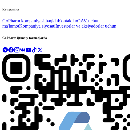
Kompaniya
GoPharm kompaniyasi haqida
Kontaktlar
OAV uchun
ma'lumot
Kompaniya siyosati
Investorlar va aksiyadorlar uchun
GoPharm ijtimoiy tarmoqlarda