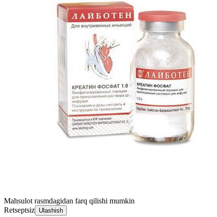
Mahsulot rasmdagidan farq qilishi mumkin
Retseptsiz
Ulashish