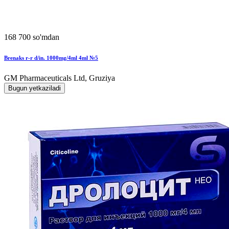
168 700 so'mdan
Brenaks r-r d/in. 1000mg/4ml 4ml №5
GM Pharmaceuticals Ltd, Gruziya
Bugun yetkaziladi