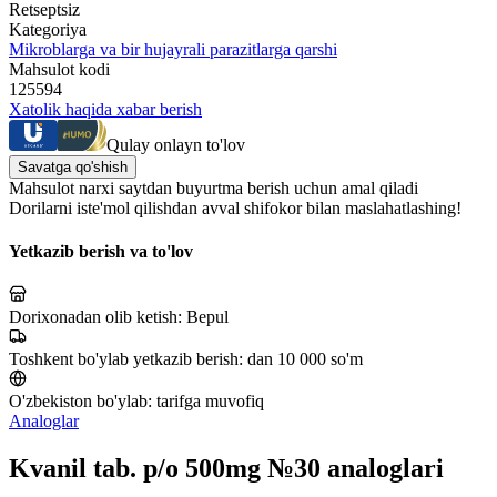
Retseptsiz
Kategoriya
Mikroblarga va bir hujayrali parazitlarga qarshi
Mahsulot kodi
125594
Xatolik haqida xabar berish
Qulay onlayn to'lov
Savatga qo'shish
Mahsulot narxi saytdan buyurtma berish uchun amal qiladi
Dorilarni iste'mol qilishdan avval shifokor bilan maslahatlashing!
Yetkazib berish va to'lov
Dorixonadan olib ketish:
Bepul
Toshkent bo'ylab yetkazib berish:
dan 10 000 so'm
O'zbekiston bo'ylab:
tarifga muvofiq
Analoglar
Kvanil tab. p/o 500mg №30 analoglari