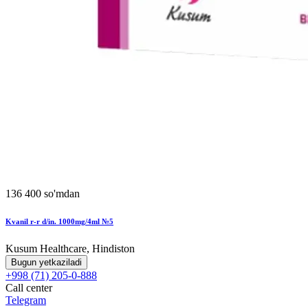
136 400 so'mdan
Kvanil r-r d/in. 1000mg/4ml №5
Kusum Healthcare, Hindiston
Bugun yetkaziladi
+998 (71) 205-0-888
Call center
Telegram