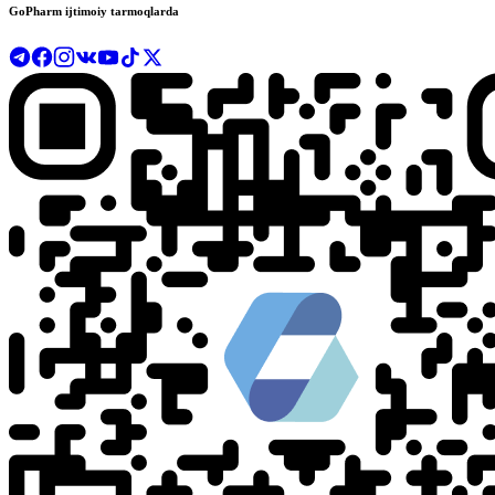
GoPharm ijtimoiy tarmoqlarda