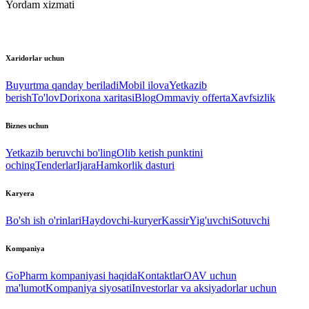
Yordam xizmati
Xaridorlar uchun
Buyurtma qanday beriladi
Mobil ilova
Yetkazib
berish
To'lov
Dorixona xaritasi
Blog
Ommaviy offerta
Xavfsizlik
Biznes uchun
Yetkazib beruvchi bo'ling
Olib ketish punktini
oching
Tenderlar
Ijara
Hamkorlik dasturi
Karyera
Bo'sh ish o'rinlari
Haydovchi-kuryer
Kassir
Yig'uvchi
Sotuvchi
Kompaniya
GoPharm kompaniyasi haqida
Kontaktlar
OAV uchun
ma'lumot
Kompaniya siyosati
Investorlar va aksiyadorlar uchun