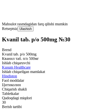
Mahsulot rasmdagidan farq qilishi mumkin
Retseptsiz
Ulashish
Kvanil tab. p/o 500mg №30
Brend
Kvanil tab. p/o 500mg
Кванил таб. п/о 500мг
Ishlab chiqaruvchi
Kusum Healthcare
Ishlab chiqarilgan mamlakat
Hindiston
Faol moddalar
Цитиколин
Chiqarish shakli
Tabletkalar
Qadoqdagi miqdori
30
Berish tartibi