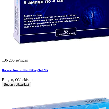
136 200 so'mdan
Drolotsit Neo r-r d/in. 1000mg/4ml №5
Biogen, O'zbekiston
Bugun yetkaziladi