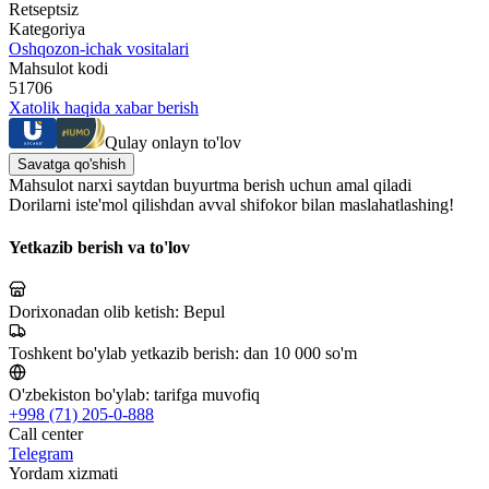
Retseptsiz
Kategoriya
Oshqozon-ichak vositalari
Mahsulot kodi
51706
Xatolik haqida xabar berish
Qulay onlayn to'lov
Savatga qo'shish
Mahsulot narxi saytdan buyurtma berish uchun amal qiladi
Dorilarni iste'mol qilishdan avval shifokor bilan maslahatlashing!
Yetkazib berish va to'lov
Dorixonadan olib ketish:
Bepul
Toshkent bo'ylab yetkazib berish:
dan 10 000 so'm
O'zbekiston bo'ylab:
tarifga muvofiq
+998 (71) 205-0-888
Call center
Telegram
Yordam xizmati