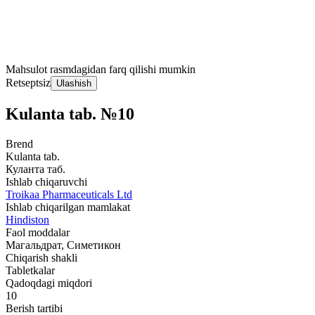
Mahsulot rasmdagidan farq qilishi mumkin
Retseptsiz
Ulashish
Kulanta tab. №10
Brend
Kulanta tab.
Куланта таб.
Ishlab chiqaruvchi
Troikaa Pharmaceuticals Ltd
Ishlab chiqarilgan mamlakat
Hindiston
Faol moddalar
Магальдрат, Симетикон
Chiqarish shakli
Tabletkalar
Qadoqdagi miqdori
10
Berish tartibi