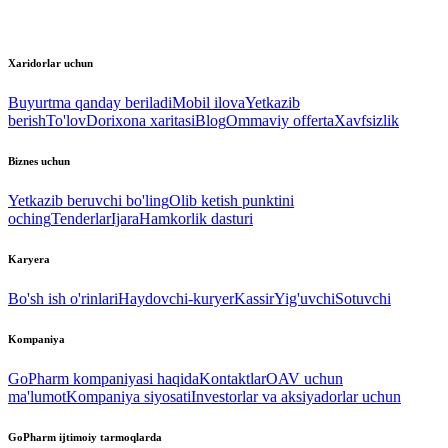
Xaridorlar uchun
Buyurtma qanday beriladi
Mobil ilova
Yetkazib
berish
To'lov
Dorixona xaritasi
Blog
Ommaviy offerta
Xavfsizlik
Biznes uchun
Yetkazib beruvchi bo'ling
Olib ketish punktini
oching
Tenderlar
Ijara
Hamkorlik dasturi
Karyera
Bo'sh ish o'rinlari
Haydovchi-kuryer
Kassir
Yig'uvchi
Sotuvchi
Kompaniya
GoPharm kompaniyasi haqida
Kontaktlar
OAV uchun
ma'lumot
Kompaniya siyosati
Investorlar va aksiyadorlar uchun
GoPharm ijtimoiy tarmoqlarda