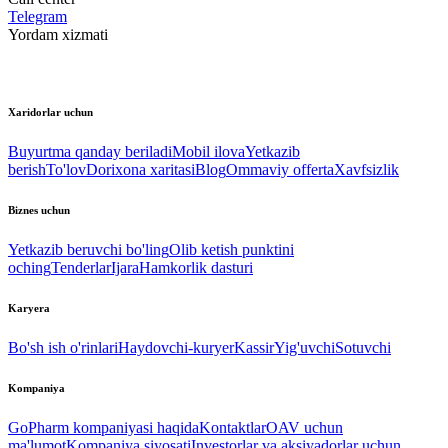
Telegram
Yordam xizmati
Xaridorlar uchun
Buyurtma qanday beriladi
Mobil ilova
Yetkazib
berish
To'lov
Dorixona xaritasi
Blog
Ommaviy offerta
Xavfsizlik
Biznes uchun
Yetkazib beruvchi bo'ling
Olib ketish punktini
oching
Tenderlar
Ijara
Hamkorlik dasturi
Karyera
Bo'sh ish o'rinlari
Haydovchi-kuryer
Kassir
Yig'uvchi
Sotuvchi
Kompaniya
GoPharm kompaniyasi haqida
Kontaktlar
OAV uchun
ma'lumot
Kompaniya siyosati
Investorlar va aksiyadorlar uchun