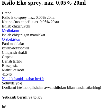
Ksilo Eko sprey. naz. 0,05% 20ml
Brend
Ksilo Eko sprey. naz. 0,05% 20ml
Ксило Эко спрей. наз. 0,05% 20мл
Ishlab chiqaruvchi
Mediofarm
Ishlab chiqarilgan mamlakat
O'zbekiston
Faol moddalar
ксилометазолин
Chiqarish shakli
Спрей
Berish tartibi
Retseptsiz
Mahsulot kodi
41546
Xatolik haqida xabar berish
Sotuvda yo'q
Dorilarni iste'mol qilishdan avval shifokor bilan maslahatlashing!
Yetkazib berish va to'lov