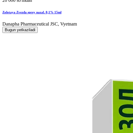
20 000 so'mdan
Zolotaya Zvezda sprey nazal. 0,1% 15ml
Danapha Pharmaceutical JSC, Vyetnam
Bugun yetkaziladi