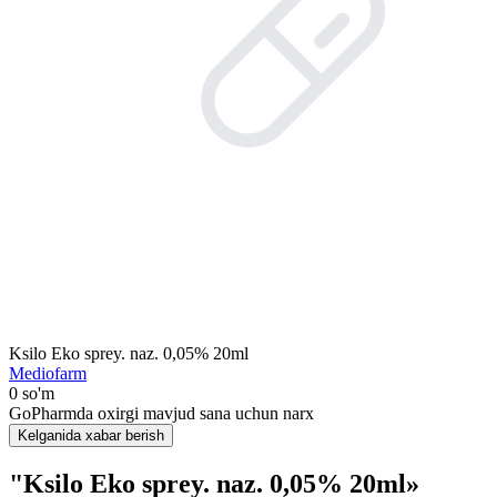
Ksilo Eko sprey. naz. 0,05% 20ml
Mediofarm
0 so'm
GoPharmda oxirgi mavjud sana uchun narx
Kelganida xabar berish
"Ksilo Eko sprey. naz. 0,05% 20ml»