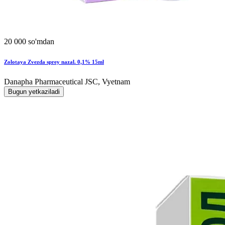
20 000 so'mdan
Zolotaya Zvezda sprey nazal. 0,1% 15ml
Danapha Pharmaceutical JSC, Vyetnam
Bugun yetkaziladi