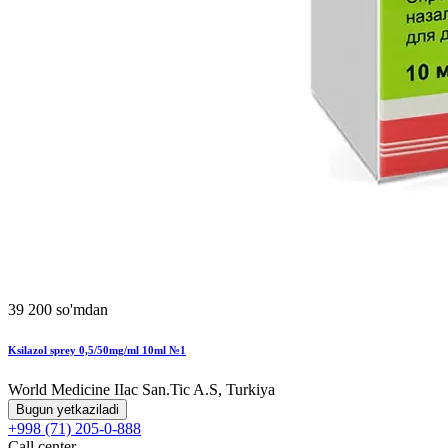
39 200 so'mdan
Ksilazol sprey 0,5/50mg/ml 10ml №1
World Мedicine IIac San.Tic A.S, Turkiya
Bugun yetkaziladi
+998 (71) 205-0-888
Call center