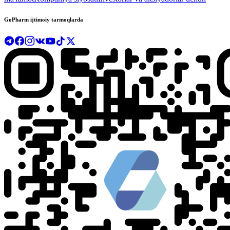
GoPharm ijtimoiy tarmoqlarda