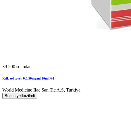
39 200 so'mdan
Ksilazol sprey 0,5/50mg/ml 10ml №1
World Мedicine IIac San.Tic A.S, Turkiya
Bugun yetkaziladi