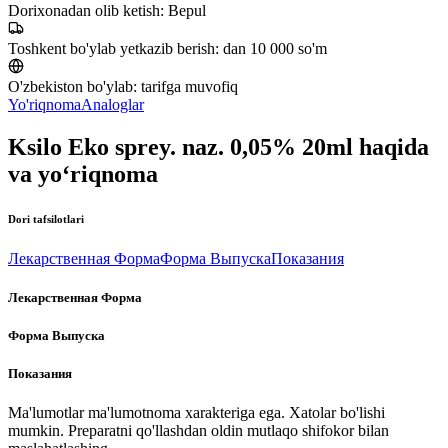
Dorixonadan olib ketish:
Bepul
Toshkent bo'ylab yetkazib berish:
dan 10 000 so'm
O'zbekiston bo'ylab:
tarifga muvofiq
Yo'riqnoma
Analoglar
Ksilo Eko sprey. naz. 0,05% 20ml haqida
va yo‘riqnoma
Dori tafsilotlari
Лекарственная Форма
Форма Выпуска
Показания
Лекарственная Форма
Форма Выпуска
Показания
Ma'lumotlar ma'lumotnoma xarakteriga ega. Xatolar bo'lishi
mumkin. Preparatni qo'llashdan oldin mutlaqo shifokor bilan