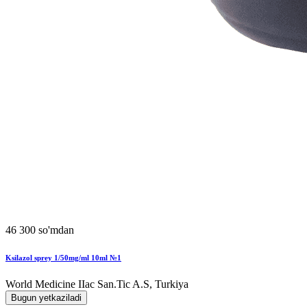
46 300 so'mdan
Ksilazol sprey 1/50mg/ml 10ml №1
World Мedicine IIac San.Tic A.S, Turkiya
Bugun yetkaziladi