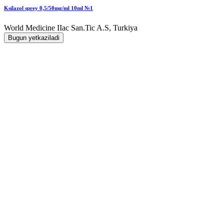
Ksilazol sprey 0,5/50mg/ml 10ml №1
World Мedicine IIac San.Tic A.S, Turkiya
Bugun yetkaziladi