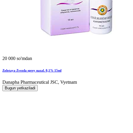
20 000 so'mdan
Zolotaya Zvezda sprey nazal. 0,1% 15ml
Danapha Pharmaceutical JSC, Vyetnam
Bugun yetkaziladi