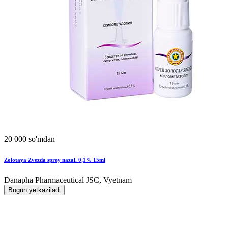
20 000 so'mdan
Zolotaya Zvezda sprey nazal. 0,1% 15ml
Danapha Pharmaceutical JSC, Vyetnam
Bugun yetkaziladi