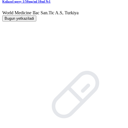
Ksilazol sprey 1/50mg/ml 10ml №1
World Мedicine IIac San.Tic A.S, Turkiya
Bugun yetkaziladi