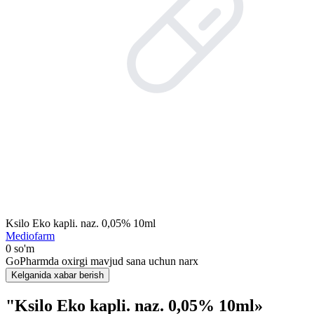
Ksilo Eko kapli. naz. 0,05% 10ml
Mediofarm
0 so'm
GoPharmda oxirgi mavjud sana uchun narx
Kelganida xabar berish
"Ksilo Eko kapli. naz. 0,05% 10ml»