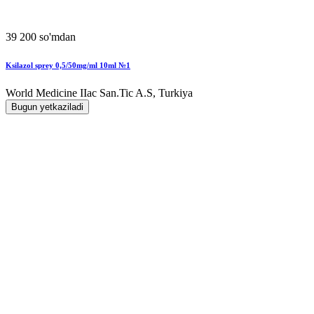
39 200 so'mdan
Ksilazol sprey 0,5/50mg/ml 10ml №1
World Мedicine IIac San.Tic A.S, Turkiya
Bugun yetkaziladi