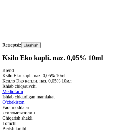
Retseptsiz
Ulashish
Ksilo Eko kapli. naz. 0,05% 10ml
Brend
Ksilo Eko kapli. naz. 0,05% 10ml
Ксило Эко капли. наз. 0,05% 10мл
Ishlab chiqaruvchi
Mediofarm
Ishlab chiqarilgan mamlakat
O'zbekiston
Faol moddalar
ксилометазолин
Chiqarish shakli
Tomchi
Berish tartibi