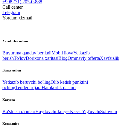
+998 (71) 205-0-888
Call center
Telegram
Yordam xizmati
Xaridorlar uchun
Buyurtma qanday beriladi
Mobil ilova
Yetkazib
berish
To'lov
Dorixona xaritasi
Blog
Ommaviy offerta
Xavfsizlik
Biznes uchun
Yetkazib beruvchi bo'ling
Olib ketish punktini
oching
Tenderlar
Ijara
Hamkorlik dasturi
Karyera
Bo'sh ish o'rinlari
Haydovchi-kuryer
Kassir
Yig'uvchi
Sotuvchi
Kompaniya