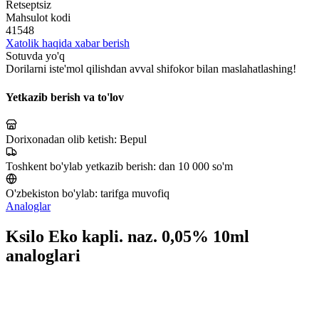
Retseptsiz
Mahsulot kodi
41548
Xatolik haqida xabar berish
Sotuvda yo'q
Dorilarni iste'mol qilishdan avval shifokor bilan maslahatlashing!
Yetkazib berish va to'lov
Dorixonadan olib ketish:
Bepul
Toshkent bo'ylab yetkazib berish:
dan 10 000 so'm
O'zbekiston bo'ylab:
tarifga muvofiq
Analoglar
Ksilo Eko kapli. naz. 0,05% 10ml
analoglari