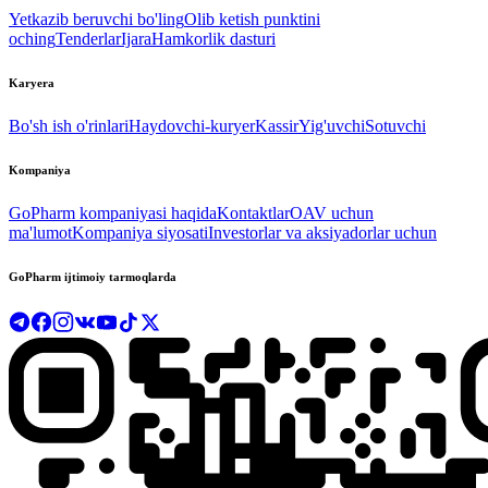
Yetkazib beruvchi bo'ling
Olib ketish punktini
oching
Tenderlar
Ijara
Hamkorlik dasturi
Karyera
Bo'sh ish o'rinlari
Haydovchi-kuryer
Kassir
Yig'uvchi
Sotuvchi
Kompaniya
GoPharm kompaniyasi haqida
Kontaktlar
OAV uchun
ma'lumot
Kompaniya siyosati
Investorlar va aksiyadorlar uchun
GoPharm ijtimoiy tarmoqlarda