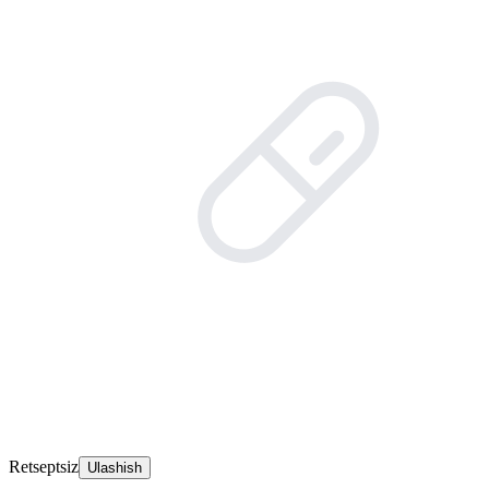
Retseptsiz
Ulashish