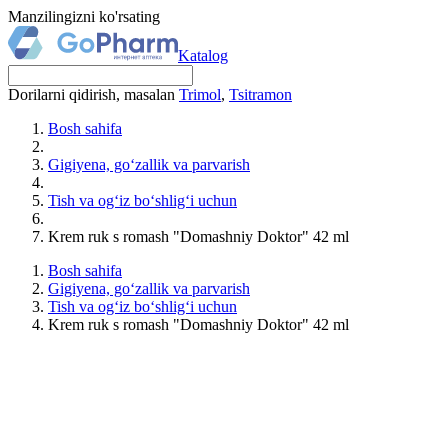
Manzilingizni ko'rsating
Katalog
Dorilarni qidirish, masalan
Trimol
,
Tsitramon
Bosh sahifa
Gigiyena, go‘zallik va parvarish
Tish va og‘iz bo‘shlig‘i uchun
Krem ruk s romash "Domashniy Doktor" 42 ml
Bosh sahifa
Gigiyena, go‘zallik va parvarish
Tish va og‘iz bo‘shlig‘i uchun
Krem ruk s romash "Domashniy Doktor" 42 ml