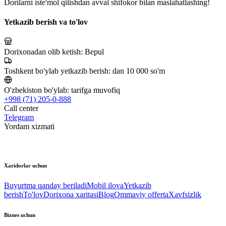
Dorilarni iste'mol qilishdan avval shifokor bilan maslahatlashing!
Yetkazib berish va to'lov
Dorixonadan olib ketish:
Bepul
Toshkent bo'ylab yetkazib berish:
dan 10 000 so'm
O'zbekiston bo'ylab:
tarifga muvofiq
+998 (71) 205-0-888
Call center
Telegram
Yordam xizmati
Xaridorlar uchun
Buyurtma qanday beriladi
Mobil ilova
Yetkazib
berish
To'lov
Dorixona xaritasi
Blog
Ommaviy offerta
Xavfsizlik
Biznes uchun