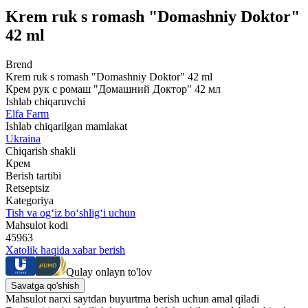
Krem ruk s romash "Domashniy Doktor"
42 ml
Brend
Krem ruk s romash "Domashniy Doktor" 42 ml
Крем рук с ромаш "Домашний Доктор" 42 мл
Ishlab chiqaruvchi
Elfa Farm
Ishlab chiqarilgan mamlakat
Ukraina
Chiqarish shakli
Крем
Berish tartibi
Retseptsiz
Kategoriya
Tish va og‘iz bo‘shlig‘i uchun
Mahsulot kodi
45963
Xatolik haqida xabar berish
Qulay onlayn to'lov
Savatga qo'shish
Mahsulot narxi saytdan buyurtma berish uchun amal qiladi