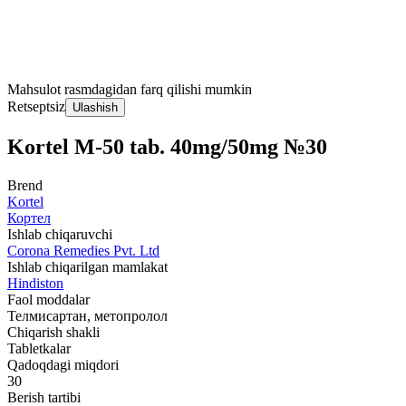
Mahsulot rasmdagidan farq qilishi mumkin
Retseptsiz
Ulashish
Kortel M-50 tab. 40mg/50mg №30
Brend
Kortel
Кортел
Ishlab chiqaruvchi
Corona Remedies Pvt. Ltd
Ishlab chiqarilgan mamlakat
Hindiston
Faol moddalar
Телмисартан, метопролол
Chiqarish shakli
Tabletkalar
Qadoqdagi miqdori
30
Berish tartibi