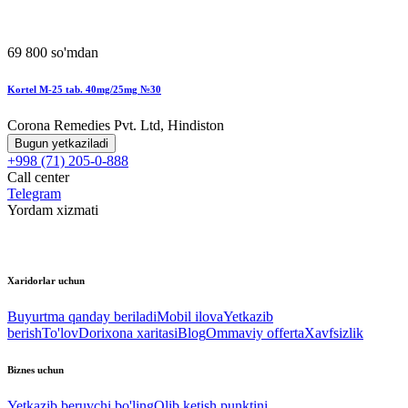
69 800 so'mdan
Kortel M-25 tab. 40mg/25mg №30
Corona Remedies Pvt. Ltd, Hindiston
Bugun yetkaziladi
+998 (71) 205-0-888
Call center
Telegram
Yordam xizmati
Xaridorlar uchun
Buyurtma qanday beriladi
Mobil ilova
Yetkazib
berish
To'lov
Dorixona xaritasi
Blog
Ommaviy offerta
Xavfsizlik
Biznes uchun
Yetkazib beruvchi bo'ling
Olib ketish punktini