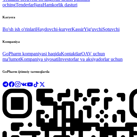
oching
Tenderlar
Ijara
Hamkorlik dasturi
Karyera
Bo'sh ish o'rinlari
Haydovchi-kuryer
Kassir
Yig'uvchi
Sotuvchi
Kompaniya
GoPharm kompaniyasi haqida
Kontaktlar
OAV uchun
ma'lumot
Kompaniya siyosati
Investorlar va aksiyadorlar uchun
GoPharm ijtimoiy tarmoqlarda