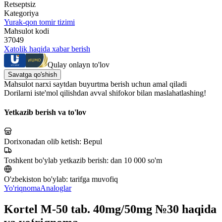
Retseptsiz
Kategoriya
Yurak-qon tomir tizimi
Mahsulot kodi
37049
Xatolik haqida xabar berish
Qulay onlayn to'lov
Savatga qo'shish
Mahsulot narxi saytdan buyurtma berish uchun amal qiladi
Dorilarni iste'mol qilishdan avval shifokor bilan maslahatlashing!
Yetkazib berish va to'lov
Dorixonadan olib ketish:
Bepul
Toshkent bo'ylab yetkazib berish:
dan 10 000 so'm
O'zbekiston bo'ylab:
tarifga muvofiq
Yo'riqnoma
Analoglar
Kortel M-50 tab. 40mg/50mg №30 haqida