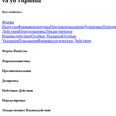
va yo‘riqnoma
Dori tafsilotlari
Форма
Выпуска
Фармакокинетика
Противопоказания
Дозировка
Побоч
Действия
Передозировка
Лекарственное
Взаимодействие
Особые Указания
Особые
Указания
Показания
Фармакологические Действия
Форма Выпуска
Фармакокинетика
Противопоказания
Дозировка
Побочные Действия
Передозировка
Лекарственное Взаимодействие