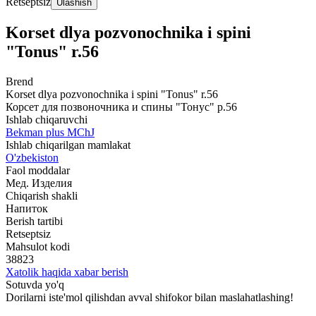
Retseptsiz
Ulashish
Korset dlya pozvonochnika i spini
"Tonus" r.56
Brend
Korset dlya pozvonochnika i spini "Tonus" r.56
Корсет для позвоночника и спины "Тонус" р.56
Ishlab chiqaruvchi
Bekman plus MChJ
Ishlab chiqarilgan mamlakat
O'zbekiston
Faol moddalar
Мед. Изделия
Chiqarish shakli
Напиток
Berish tartibi
Retseptsiz
Mahsulot kodi
38823
Xatolik haqida xabar berish
Sotuvda yo'q
Dorilarni iste'mol qilishdan avval shifokor bilan maslahatlashing!