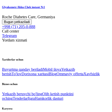
Glyukometr Akku-Chek instant №1
Roche Diabetes Care, Germaniya
Bugun yetkaziladi
+998 (71) 205-0-888
Call center
Telegram
Yordam xizmati
Xaridorlar uchun
Buyurtma qanday beriladi
Mobil ilova
Yetkazib
berish
To'lov
Dorixona xaritasi
Blog
Ommaviy offerta
Xavfsizlik
Biznes uchun
Yetkazib beruvchi bo'ling
Olib ketish punktini
oching
Tenderlar
Ijara
Hamkorlik dasturi
Karyera