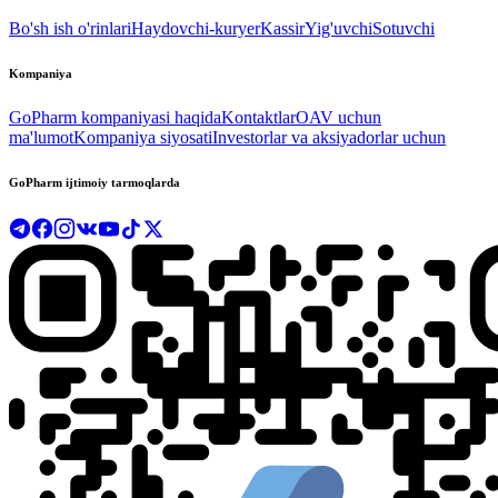
Bo'sh ish o'rinlari
Haydovchi-kuryer
Kassir
Yig'uvchi
Sotuvchi
Kompaniya
GoPharm kompaniyasi haqida
Kontaktlar
OAV uchun
ma'lumot
Kompaniya siyosati
Investorlar va aksiyadorlar uchun
GoPharm ijtimoiy tarmoqlarda