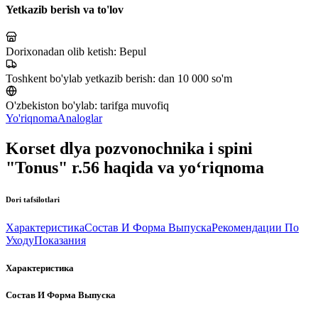
Yetkazib berish va to'lov
Dorixonadan olib ketish:
Bepul
Toshkent bo'ylab yetkazib berish:
dan 10 000 so'm
O'zbekiston bo'ylab:
tarifga muvofiq
Yo'riqnoma
Analoglar
Korset dlya pozvonochnika i spini
"Tonus" r.56 haqida va yo‘riqnoma
Dori tafsilotlari
Характеристика
Состав И Форма Выпуска
Рекомендации По
Уходу
Показания
Характеристика
Состав И Форма Выпуска