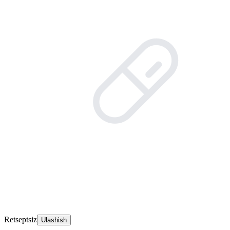
Retseptsiz
Ulashish