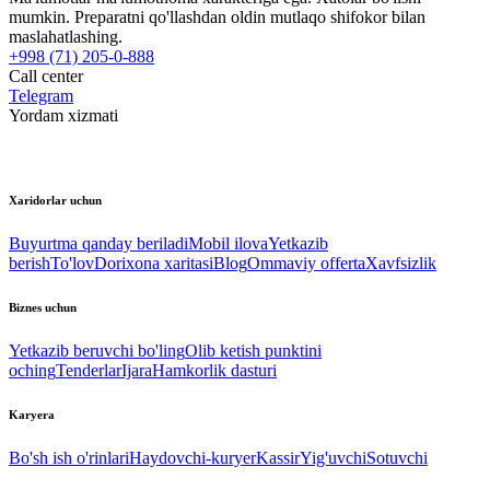
mumkin. Preparatni qo'llashdan oldin mutlaqo shifokor bilan
maslahatlashing.
+998 (71) 205-0-888
Call center
Telegram
Yordam xizmati
Xaridorlar uchun
Buyurtma qanday beriladi
Mobil ilova
Yetkazib
berish
To'lov
Dorixona xaritasi
Blog
Ommaviy offerta
Xavfsizlik
Biznes uchun
Yetkazib beruvchi bo'ling
Olib ketish punktini
oching
Tenderlar
Ijara
Hamkorlik dasturi
Karyera
Bo'sh ish o'rinlari
Haydovchi-kuryer
Kassir
Yig'uvchi
Sotuvchi