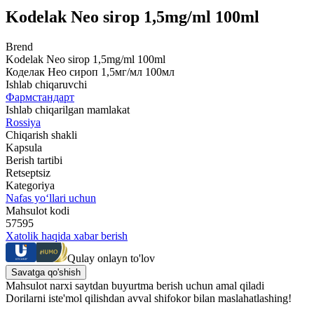
Kodelak Neo sirop 1,5mg/ml 100ml
Brend
Kodelak Neo sirop 1,5mg/ml 100ml
Коделак Нео сироп 1,5мг/мл 100мл
Ishlab chiqaruvchi
Фармстандарт
Ishlab chiqarilgan mamlakat
Rossiya
Chiqarish shakli
Kapsula
Berish tartibi
Retseptsiz
Kategoriya
Nafas yo‘llari uchun
Mahsulot kodi
57595
Xatolik haqida xabar berish
Qulay onlayn to'lov
Savatga qo'shish
Mahsulot narxi saytdan buyurtma berish uchun amal qiladi
Dorilarni iste'mol qilishdan avval shifokor bilan maslahatlashing!