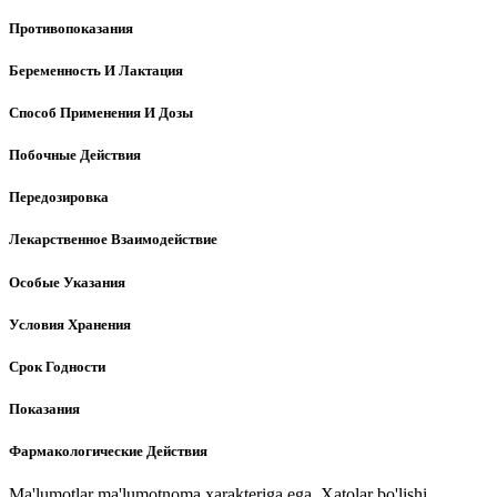
Противопоказания
Беременность И Лактация
Способ Применения И Дозы
Побочные Действия
Передозировка
Лекарственное Взаимодействие
Особые Указания
Условия Хранения
Срок Годности
Показания
Фармакологические Действия
Ma'lumotlar ma'lumotnoma xarakteriga ega. Xatolar bo'lishi