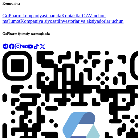
Kompaniya
GoPharm kompaniyasi haqida
Kontaktlar
OAV uchun
ma'lumot
Kompaniya siyosati
Investorlar va aksiyadorlar uchun
GoPharm ijtimoiy tarmoqlarda