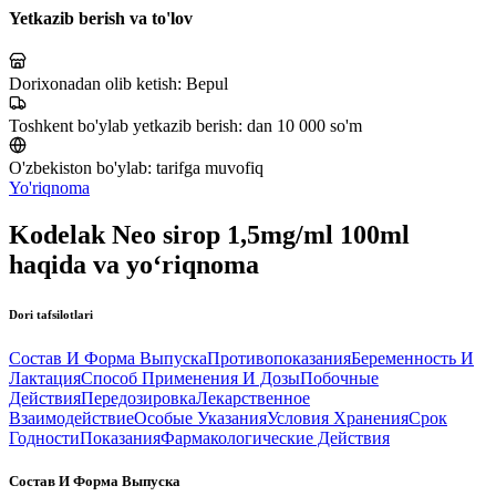
Yetkazib berish va to'lov
Dorixonadan olib ketish:
Bepul
Toshkent bo'ylab yetkazib berish:
dan 10 000 so'm
O'zbekiston bo'ylab:
tarifga muvofiq
Yo'riqnoma
Kodelak Neo sirop 1,5mg/ml 100ml
haqida va yo‘riqnoma
Dori tafsilotlari
Состав И Форма Выпуска
Противопоказания
Беременность И
Лактация
Способ Применения И Дозы
Побочные
Действия
Передозировка
Лекарственное
Взаимодействие
Особые Указания
Условия Хранения
Срок
Годности
Показания
Фармакологические Действия
Состав И Форма Выпуска