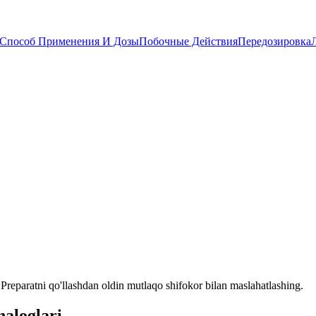
Способ Применения И Дозы
Побочные Действия
Передозировка
reparatni qo'llashdan oldin mutlaqo shifokor bilan maslahatlashing.
aloglari