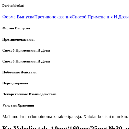
Dori tafsilotlari
Форма Выпуска
Противопоказания
Способ Применения И Дозы
Форма Выпуска
Противопоказания
Способ Применения И Дозы
Способ Применения И Дозы
Побочные Действия
Передозировка
Лекарственное Взаимодействие
Условия Хранения
Ma'lumotlar ma'lumotnoma xarakteriga ega. Xatolar bo'lishi mumkin. P
Ko-Valodip tab. 10mg/160mg/25mg №30 an