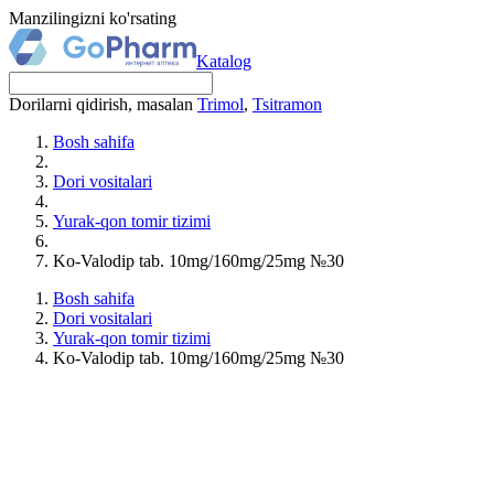
Manzilingizni ko'rsating
Katalog
Dorilarni qidirish, masalan
Trimol
,
Tsitramon
Bosh sahifa
Dori vositalari
Yurak-qon tomir tizimi
Ko-Valodip tab. 10mg/160mg/25mg №30
Bosh sahifa
Dori vositalari
Yurak-qon tomir tizimi
Ko-Valodip tab. 10mg/160mg/25mg №30