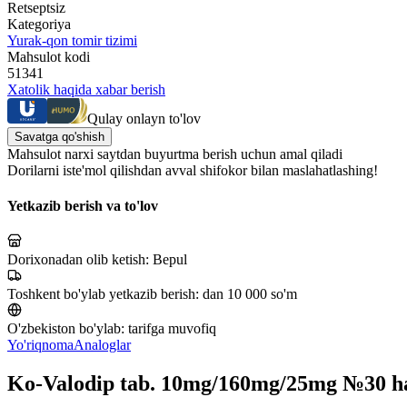
Retseptsiz
Kategoriya
Yurak-qon tomir tizimi
Mahsulot kodi
51341
Xatolik haqida xabar berish
Qulay onlayn to'lov
Savatga qo'shish
Mahsulot narxi saytdan buyurtma berish uchun amal qiladi
Dorilarni iste'mol qilishdan avval shifokor bilan maslahatlashing!
Yetkazib berish va to'lov
Dorixonadan olib ketish:
Bepul
Toshkent bo'ylab yetkazib berish:
dan 10 000 so'm
O'zbekiston bo'ylab:
tarifga muvofiq
Yo'riqnoma
Analoglar
Ko-Valodip tab. 10mg/160mg/25mg №30 h