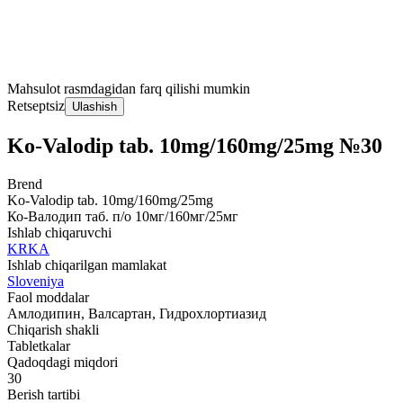
Mahsulot rasmdagidan farq qilishi mumkin
Retseptsiz
Ulashish
Ko-Valodip tab. 10mg/160mg/25mg №30
Brend
Ko-Valodip tab. 10mg/160mg/25mg
Ко-Валодип таб. п/о 10мг/160мг/25мг
Ishlab chiqaruvchi
KRKA
Ishlab chiqarilgan mamlakat
Sloveniya
Faol moddalar
Амлодипин, Валсартан, Гидрохлортиазид
Chiqarish shakli
Tabletkalar
Qadoqdagi miqdori
30
Berish tartibi