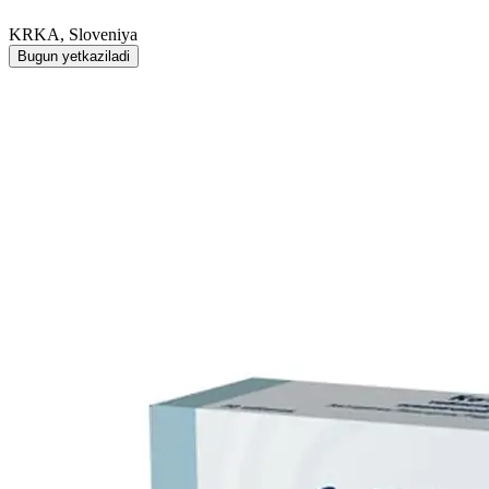
KRKA, Sloveniya
Bugun yetkaziladi