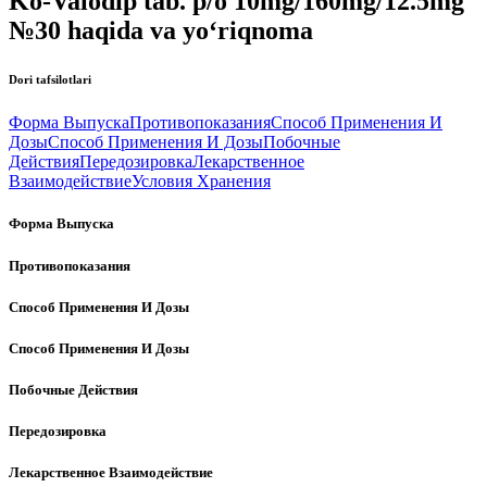
Ko-Valodip tab. p/o 10mg/160mg/12.5mg
№30 haqida va yo‘riqnoma
Dori tafsilotlari
Форма Выпуска
Противопоказания
Способ Применения И
Дозы
Способ Применения И Дозы
Побочные
Действия
Передозировка
Лекарственное
Взаимодействие
Условия Хранения
Форма Выпуска
Противопоказания
Способ Применения И Дозы
Способ Применения И Дозы
Побочные Действия
Передозировка
Лекарственное Взаимодействие