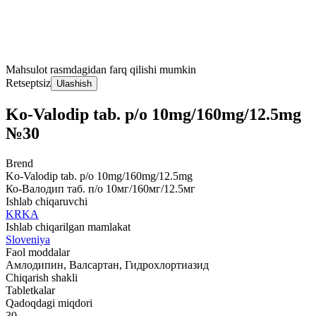
Mahsulot rasmdagidan farq qilishi mumkin
Retseptsiz
Ulashish
Ko-Valodip tab. p/o 10mg/160mg/12.5mg
№30
Brend
Ko-Valodip tab. p/o 10mg/160mg/12.5mg
Ко-Валодип таб. п/о 10мг/160мг/12.5мг
Ishlab chiqaruvchi
KRKA
Ishlab chiqarilgan mamlakat
Sloveniya
Faol moddalar
Амлодипин, Валсартан, Гидрохлортиазид
Chiqarish shakli
Tabletkalar
Qadoqdagi miqdori
30