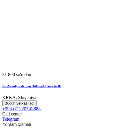
81 800 so'mdan
Ko-Valodip tab. 5mg/160mg/12,5mg №30
KRKA, Sloveniya
Bugun yetkaziladi
+998 (71) 205-0-888
Call center
Telegram
Yordam xizmati