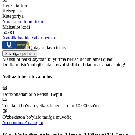
Berish tartibi
Retseptsiz
Kategoriya
Yurak-qon tomir tizimi
Mahsulot kodi
50881
Xatolik haqida xabar berish
Qulay onlayn to'lov
Savatga qo'shish
Mahsulot narxi saytdan buyurtma berish uchun amal qiladi
Dorilarni iste'mol qilishdan avval shifokor bilan maslahatlashing!
Yetkazib berish va to'lov
Dorixonadan olib ketish:
Bepul
Toshkent bo'ylab yetkazib berish:
dan 10 000 so'm
O'zbekiston bo'ylab:
tarifga muvofiq
Yo'riqnoma
Analoglar