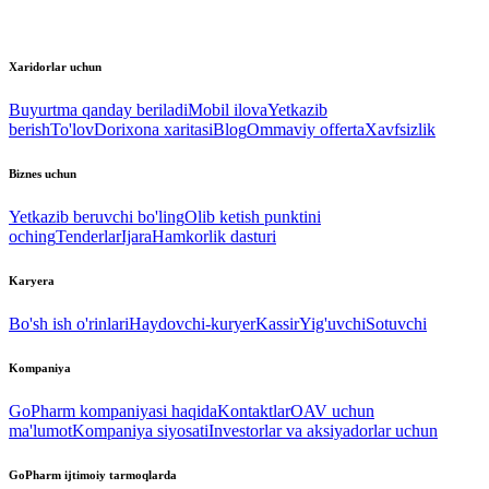
Xaridorlar uchun
Buyurtma qanday beriladi
Mobil ilova
Yetkazib
berish
To'lov
Dorixona xaritasi
Blog
Ommaviy offerta
Xavfsizlik
Biznes uchun
Yetkazib beruvchi bo'ling
Olib ketish punktini
oching
Tenderlar
Ijara
Hamkorlik dasturi
Karyera
Bo'sh ish o'rinlari
Haydovchi-kuryer
Kassir
Yig'uvchi
Sotuvchi
Kompaniya
GoPharm kompaniyasi haqida
Kontaktlar
OAV uchun
ma'lumot
Kompaniya siyosati
Investorlar va aksiyadorlar uchun
GoPharm ijtimoiy tarmoqlarda