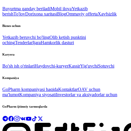
Buyurtma qanday beriladi
Mobil ilova
Yetkazib
berish
To'lov
Dorixona xaritasi
Blog
Ommaviy offerta
Xavfsizlik
Biznes uchun
Yetkazib beruvchi bo'ling
Olib ketish punktini
oching
Tenderlar
Ijara
Hamkorlik dasturi
Karyera
Bo'sh ish o'rinlari
Haydovchi-kuryer
Kassir
Yig'uvchi
Sotuvchi
Kompaniya
GoPharm kompaniyasi haqida
Kontaktlar
OAV uchun
ma'lumot
Kompaniya siyosati
Investorlar va aksiyadorlar uchun
GoPharm ijtimoiy tarmoqlarda