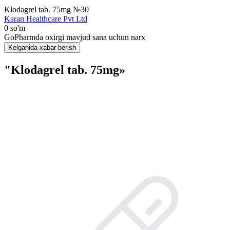
Klodagrel tab. 75mg №30
Karan Healthcare Pvt Ltd
0 so'm
GoPharmda oxirgi mavjud sana uchun narx
Kelganida xabar berish
"Klodagrel tab. 75mg»