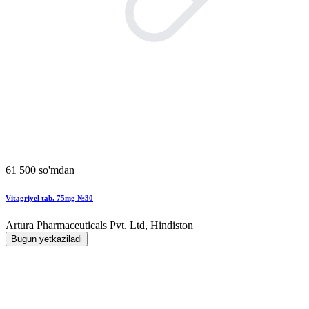
61 500 so'mdan
Vitagriyel tab. 75mg №30
Artura Pharmaceuticals Pvt. Ltd, Hindiston
Bugun yetkaziladi