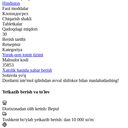
Hindiston
Faol moddalar
Клопидогрел
Chiqarish shakli
Tabletkalar
Qadoqdagi miqdori
30
Berish tartibi
Retseptsiz
Kategoriya
Yurak-qon tomir tizimi
Mahsulot kodi
35853
Xatolik haqida xabar berish
Sotuvda yo'q
Dorilarni iste'mol qilishdan avval shifokor bilan maslahatlashing!
Yetkazib berish va to'lov
Dorixonadan olib ketish:
Bepul
Toshkent bo'ylab yetkazib berish:
dan 10 000 so'm