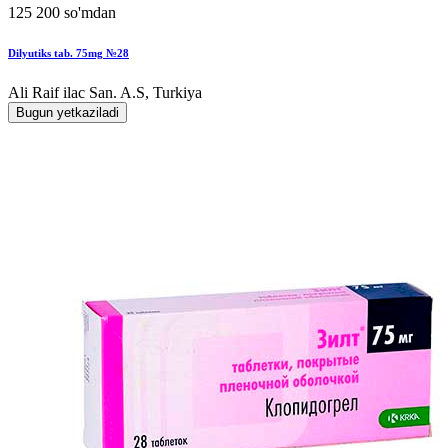
125 200 so'mdan
Dilyutiks tab. 75mg №28
Ali Raif ilac San. A.S, Turkiya
Bugun yetkaziladi