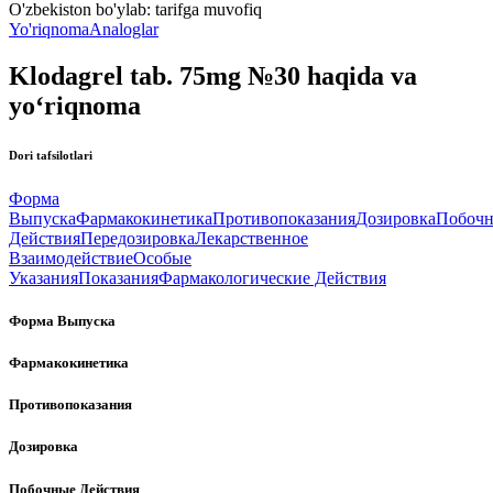
O'zbekiston bo'ylab:
tarifga muvofiq
Yo'riqnoma
Analoglar
Klodagrel tab. 75mg №30 haqida va
yo‘riqnoma
Dori tafsilotlari
Форма
Выпуска
Фармакокинетика
Противопоказания
Дозировка
Побоч
Действия
Передозировка
Лекарственное
Взаимодействие
Особые
Указания
Показания
Фармакологические Действия
Форма Выпуска
Фармакокинетика
Противопоказания
Дозировка
Побочные Действия