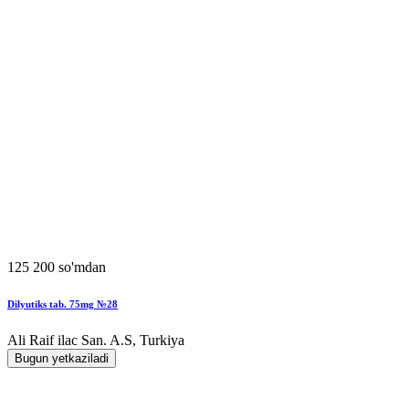
125 200 so'mdan
Dilyutiks tab. 75mg №28
Ali Raif ilac San. A.S, Turkiya
Bugun yetkaziladi