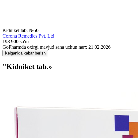
Kidniket tab. №50
Corona Remedies Pvt. Ltd
198 900 so'm
GoPharmda oxirgi mavjud sana uchun narx 21.02.2026
Kelganida xabar berish
"Kidniket tab.»