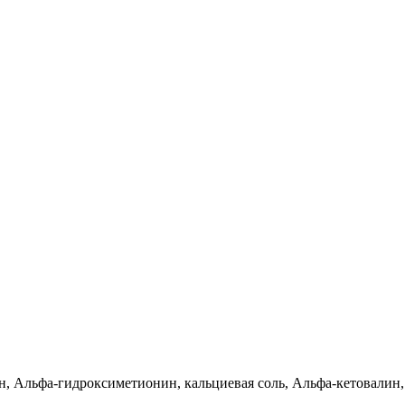
ан, Альфа-гидроксиметионин, кальциевая соль, Альфа-кетовалин,