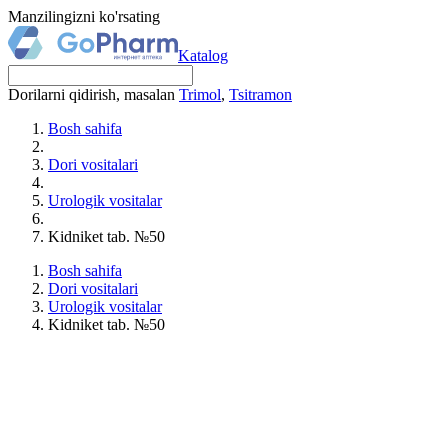
Manzilingizni ko'rsating
Katalog
Dorilarni qidirish, masalan
Trimol
,
Tsitramon
Bosh sahifa
Dori vositalari
Urologik vositalar
Kidniket tab. №50
Bosh sahifa
Dori vositalari
Urologik vositalar
Kidniket tab. №50