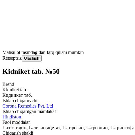
Mahsulot rasmdagidan farq qilishi mumkin
Retseptsiz
Ulashish
Kidniket tab. №50
Brend
Kidniket tab.
Кидникет таб.
Ishlab chiqaruvchi
Corona Remedies Pvt. Ltd
Ishlab chiqarilgan mamlakat
Hindiston
Faol moddalar
L-гистидин, L-лизин ацетат, L-тирозин, L-треонин, L-триптоф
Chiqarish shakli