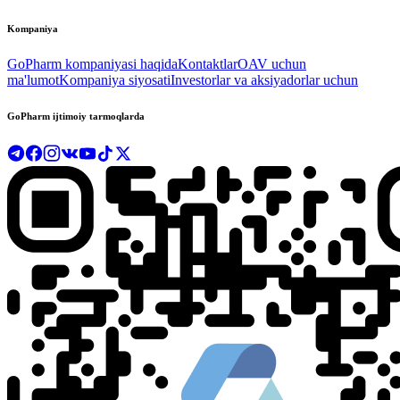
Kompaniya
GoPharm kompaniyasi haqida
Kontaktlar
OAV uchun
ma'lumot
Kompaniya siyosati
Investorlar va aksiyadorlar uchun
GoPharm ijtimoiy tarmoqlarda