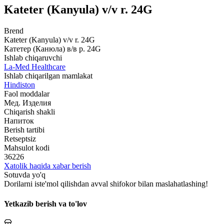
Kateter (Kanyula) v/v r. 24G
Brend
Kateter (Kanyula) v/v r. 24G
Катетер (Канюла) в/в р. 24G
Ishlab chiqaruvchi
La-Med Healthcare
Ishlab chiqarilgan mamlakat
Hindiston
Faol moddalar
Мед. Изделия
Chiqarish shakli
Напиток
Berish tartibi
Retseptsiz
Mahsulot kodi
36226
Xatolik haqida xabar berish
Sotuvda yo'q
Dorilarni iste'mol qilishdan avval shifokor bilan maslahatlashing!
Yetkazib berish va to'lov