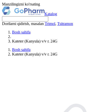
Manzilingizni ko'rsating
Katalog
Dorilarni qidirish, masalan
Trimol
,
Tsitramon
Bosh sahifa
Kateter (Kanyula) v/v r. 24G
Bosh sahifa
Kateter (Kanyula) v/v r. 24G