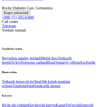
Roche Diabetes Care, Germaniya
Bugun yetkaziladi
+998 (71) 205-0-888
Call center
Telegram
Yordam xizmati
Xaridorlar uchun
Buyurtma qanday beriladi
Mobil ilova
Yetkazib
berish
To'lov
Dorixona xaritasi
Blog
Ommaviy offerta
Xavfsizlik
Biznes uchun
Yetkazib beruvchi bo'ling
Olib ketish punktini
oching
Tenderlar
Ijara
Hamkorlik dasturi
Karyera
Bo'sh ish o'rinlari
Haydovchi-kuryer
Kassir
Yig'uvchi
Sotuvchi