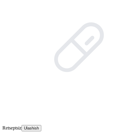
Retseptsiz
Ulashish