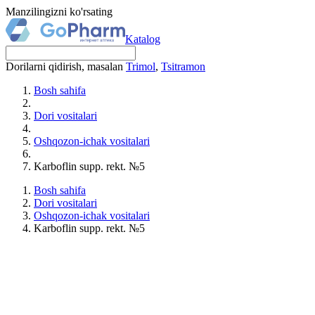
Manzilingizni ko'rsating
Katalog
Dorilarni qidirish, masalan
Trimol
,
Tsitramon
Bosh sahifa
Dori vositalari
Oshqozon-ichak vositalari
Karboflin supp. rekt. №5
Bosh sahifa
Dori vositalari
Oshqozon-ichak vositalari
Karboflin supp. rekt. №5