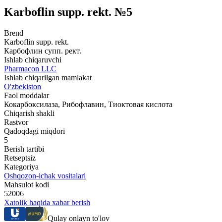
Karboflin supp. rekt. №5
Brend
Karboflin supp. rekt.
Карбофлин супп. рект.
Ishlab chiqaruvchi
Pharmacon LLC
Ishlab chiqarilgan mamlakat
O'zbekiston
Faol moddalar
Кокарбоксилаза, Рибофлавин, Тиоктовая кислота
Chiqarish shakli
Rastvor
Qadoqdagi miqdori
5
Berish tartibi
Retseptsiz
Kategoriya
Oshqozon-ichak vositalari
Mahsulot kodi
52006
Xatolik haqida xabar berish
Qulay onlayn to'lov