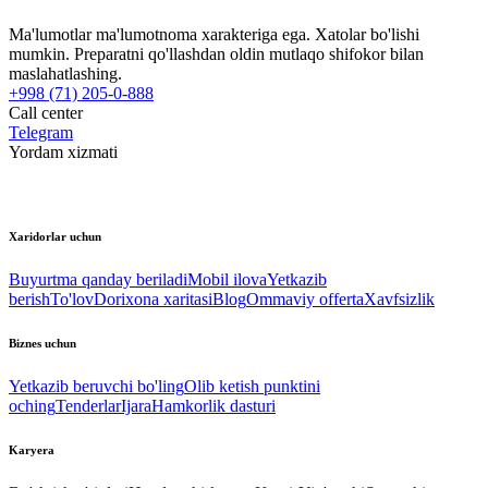
Ma'lumotlar ma'lumotnoma xarakteriga ega. Xatolar bo'lishi
mumkin. Preparatni qo'llashdan oldin mutlaqo shifokor bilan
maslahatlashing.
+998 (71) 205-0-888
Call center
Telegram
Yordam xizmati
Xaridorlar uchun
Buyurtma qanday beriladi
Mobil ilova
Yetkazib
berish
To'lov
Dorixona xaritasi
Blog
Ommaviy offerta
Xavfsizlik
Biznes uchun
Yetkazib beruvchi bo'ling
Olib ketish punktini
oching
Tenderlar
Ijara
Hamkorlik dasturi
Karyera