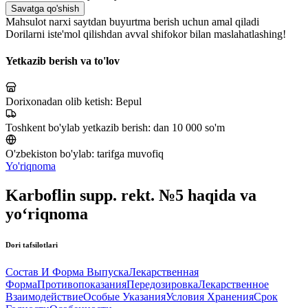
Savatga qo'shish
Mahsulot narxi saytdan buyurtma berish uchun amal qiladi
Dorilarni iste'mol qilishdan avval shifokor bilan maslahatlashing!
Yetkazib berish va to'lov
Dorixonadan olib ketish:
Bepul
Toshkent bo'ylab yetkazib berish:
dan 10 000 so'm
O'zbekiston bo'ylab:
tarifga muvofiq
Yo'riqnoma
Karboflin supp. rekt. №5 haqida va
yo‘riqnoma
Dori tafsilotlari
Состав И Форма Выпуска
Лекарственная
Форма
Противопоказания
Передозировка
Лекарственное
Взаимодействие
Особые Указания
Условия Хранения
Срок