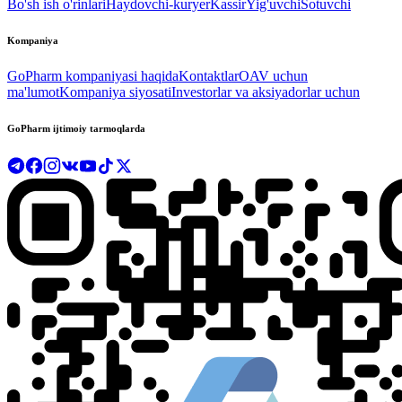
Bo'sh ish o'rinlari
Haydovchi-kuryer
Kassir
Yig'uvchi
Sotuvchi
Kompaniya
GoPharm kompaniyasi haqida
Kontaktlar
OAV uchun
ma'lumot
Kompaniya siyosati
Investorlar va aksiyadorlar uchun
GoPharm ijtimoiy tarmoqlarda