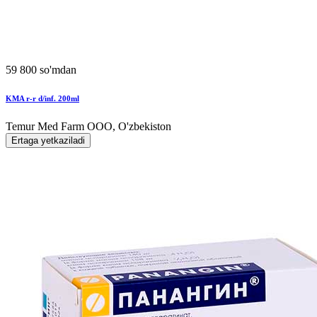
59 800 so'mdan
KMA r-r d/inf. 200ml
Temur Med Farm OOO, O'zbekiston
Ertaga yetkaziladi