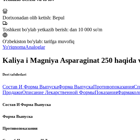
Dorixonadan olib ketish:
Bepul
Toshkent bo'ylab yetkazib berish:
dan 10 000 so'm
O'zbekiston bo'ylab:
tarifga muvofiq
Yo'riqnoma
Analoglar
Kaliya i Magniya Asparaginat 250 haqida
Dori tafsilotlari
Состав И Форма Выпуска
Форма Выпуска
Противопоказания
Сп
Продажи
Описание Лекарственной Формы
Показания
Фармаколо
Состав И Форма Выпуска
Форма Выпуска
Противопоказания