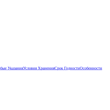
бые Указания
Условия Хранения
Срок Годности
Особенности