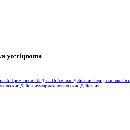
 va yo‘riqnoma
особ Применения И Дозы
Побочные Действия
Передозировка
Осо
гические Действия
Фармакологические Действия