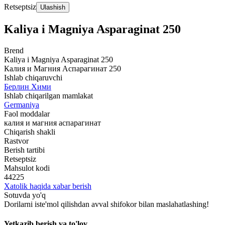
Retseptsiz
Ulashish
Kaliya i Magniya Asparaginat 250
Brend
Kaliya i Magniya Asparaginat 250
Калия и Магния Аспарагинат 250
Ishlab chiqaruvchi
Берлин Хими
Ishlab chiqarilgan mamlakat
Germaniya
Faol moddalar
калия и магния аспарагинат
Chiqarish shakli
Rastvor
Berish tartibi
Retseptsiz
Mahsulot kodi
44225
Xatolik haqida xabar berish
Sotuvda yo'q
Dorilarni iste'mol qilishdan avval shifokor bilan maslahatlashing!
Yetkazib berish va to'lov