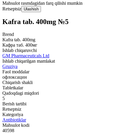
Mahsulot rasmdagidan farq qilishi mumkin
Retseptsiz
Ulashish
Kafra tab. 400mg №5
Brend
Kafra tab. 400mg
Кафра таб. 400мг
Ishlab chiqaruvchi
GM Pharmaceuticals Ltd
Ishlab chiqarilgan mamlakat
Gruziya
Faol moddalar
офлоксацин
Chiqarish shakli
Tabletkalar
Qadoqdagi miqdori
5
Berish tartibi
Retseptsiz
Kategoriya
Antibiotiklar
Mahsulot kodi
40598