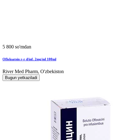
5 800 so'mdan
Ofloksatsin r-r d/inf. 2mg/ml 100ml
River Med Pharm, O'zbekiston
Bugun yetkaziladi