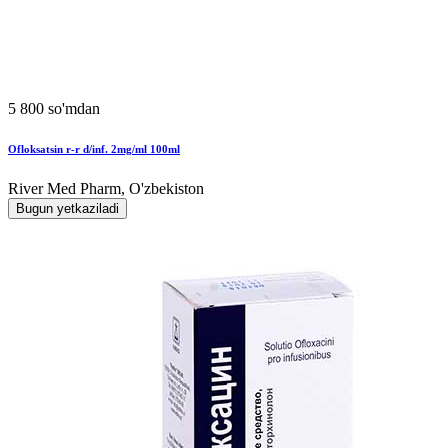
5 800 so'mdan
Ofloksatsin r-r d/inf. 2mg/ml 100ml
River Med Pharm, O'zbekiston
Bugun yetkaziladi