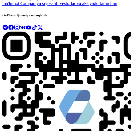
ma'lumot
Kompaniya siyosati
Investorlar va aksiyadorlar uchun
GoPharm ijtimoiy tarmoqlarda