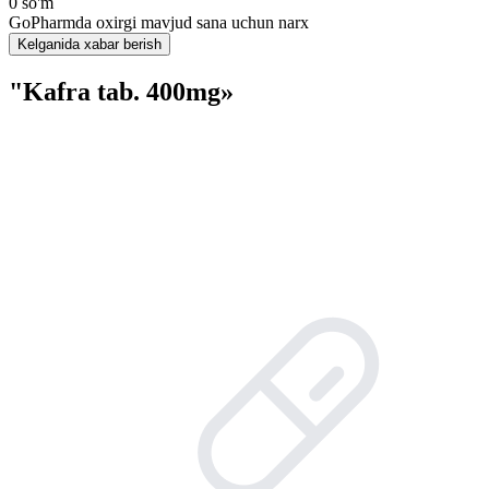
0 so'm
GoPharmda oxirgi mavjud sana uchun narx
Kelganida xabar berish
"Kafra tab. 400mg»