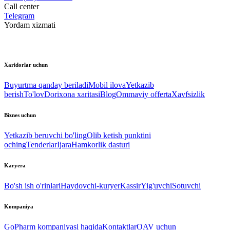
Call center
Telegram
Yordam xizmati
Xaridorlar uchun
Buyurtma qanday beriladi
Mobil ilova
Yetkazib
berish
To'lov
Dorixona xaritasi
Blog
Ommaviy offerta
Xavfsizlik
Biznes uchun
Yetkazib beruvchi bo'ling
Olib ketish punktini
oching
Tenderlar
Ijara
Hamkorlik dasturi
Karyera
Bo'sh ish o'rinlari
Haydovchi-kuryer
Kassir
Yig'uvchi
Sotuvchi
Kompaniya
GoPharm kompaniyasi haqida
Kontaktlar
OAV uchun