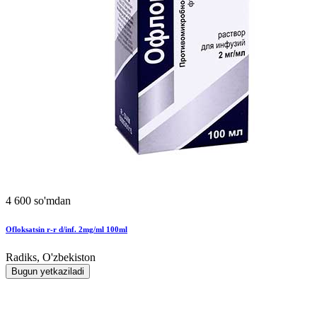
4 600 so'mdan
Ofloksatsin r-r d/inf. 2mg/ml 100ml
Radiks, O'zbekiston
Bugun yetkaziladi