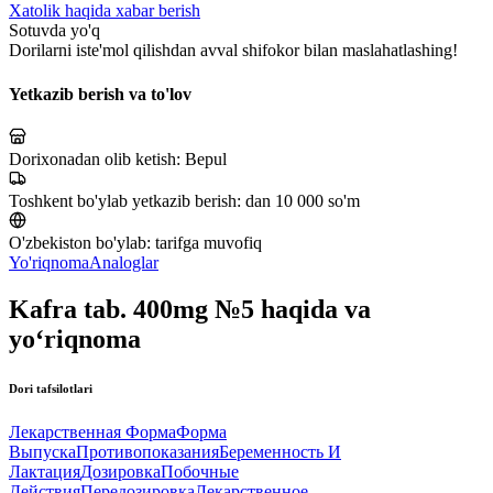
Xatolik haqida xabar berish
Sotuvda yo'q
Dorilarni iste'mol qilishdan avval shifokor bilan maslahatlashing!
Yetkazib berish va to'lov
Dorixonadan olib ketish:
Bepul
Toshkent bo'ylab yetkazib berish:
dan 10 000 so'm
O'zbekiston bo'ylab:
tarifga muvofiq
Yo'riqnoma
Analoglar
Kafra tab. 400mg №5 haqida va
yo‘riqnoma
Dori tafsilotlari
Лекарственная Форма
Форма
Выпуска
Противопоказания
Беременность И
Лактация
Дозировка
Побочные
Действия
Передозировка
Лекарственное