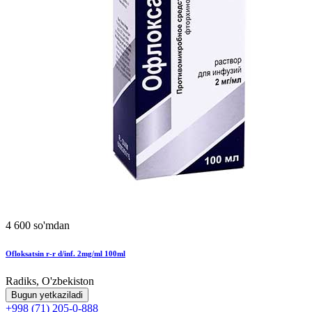
4 600 so'mdan
Ofloksatsin r-r d/inf. 2mg/ml 100ml
Radiks, O'zbekiston
Bugun yetkaziladi
+998 (71) 205-0-888