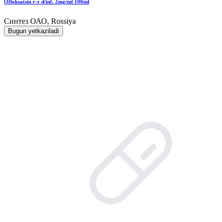
Ofloksatsin r-r d/inf. 2mg/ml 100ml
Синтез ОАО, Rossiya
Bugun yetkaziladi