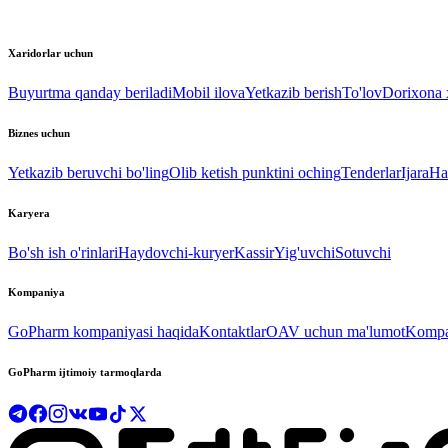
Xaridorlar uchun
Buyurtma qanday beriladi
Mobil ilova
Yetkazib berish
To'lov
Dorixona x
Biznes uchun
Yetkazib beruvchi bo'ling
Olib ketish punktini oching
Tenderlar
Ijara
Ha
Karyera
Bo'sh ish o'rinlari
Haydovchi-kuryer
Kassir
Yig'uvchi
Sotuvchi
Kompaniya
GoPharm kompaniyasi haqida
Kontaktlar
OAV uchun ma'lumot
Kompan
GoPharm ijtimoiy tarmoqlarda