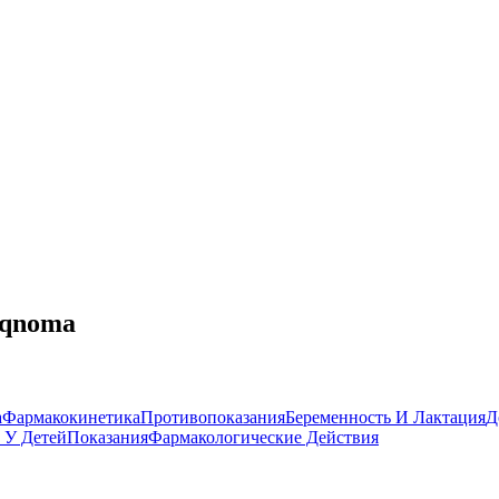
riqnoma
а
Фармакокинетика
Противопоказания
Беременность И Лактация
Д
 У Детей
Показания
Фармакологические Действия