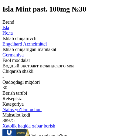
Isla Mint past. 100mg №30
Brend
Isla
Исла
Ishlab chiqaruvchi
Engelhard Arzneimittel
Ishlab chiqarilgan mamlakat
Germaniya
Faol moddalar
Водный экстракт исландского мха
Chiqarish shakli
-
Qadoqdagi miqdori
30
Berish tartibi
Retseptsiz
Kategoriya
Nafas yo‘llari uchun
Mahsulot kodi
38975
Xatolik haqida xabar berish
Qulay onlayn to'lov