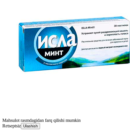
Mahsulot rasmdagidan farq qilishi mumkin
Retseptsiz
Ulashish