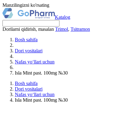
Manzilingizni ko'rsating
Katalog
Dorilarni qidirish, masalan
Trimol
,
Tsitramon
Bosh sahifa
Dori vositalari
Nafas yo‘llari uchun
Isla Mint past. 100mg №30
Bosh sahifa
Dori vositalari
Nafas yo‘llari uchun
Isla Mint past. 100mg №30