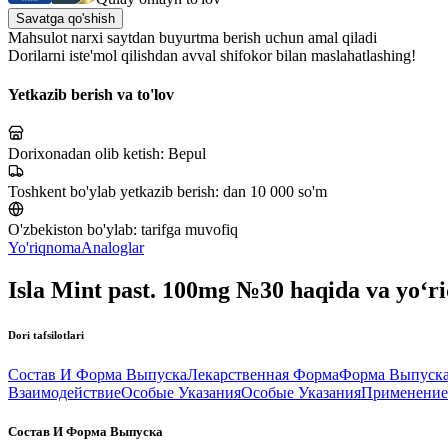
Savatga qo'shish
Mahsulot narxi saytdan buyurtma berish uchun amal qiladi
Dorilarni iste'mol qilishdan avval shifokor bilan maslahatlashing!
Yetkazib berish va to'lov
Dorixonadan olib ketish:
Bepul
Toshkent bo'ylab yetkazib berish:
dan 10 000 so'm
O'zbekiston bo'ylab:
tarifga muvofiq
Yo'riqnoma
Analoglar
Isla Mint past. 100mg №30 haqida va yo‘
Dori tafsilotlari
Состав И Форма Выпуска
Лекарственная Форма
Форма Выпуск
Взаимодействие
Особые Указания
Особые Указания
Применение
Состав И Форма Выпуска