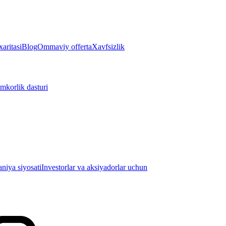
aritasi
Blog
Ommaviy offerta
Xavfsizlik
mkorlik dasturi
iya siyosati
Investorlar va aksiyadorlar uchun