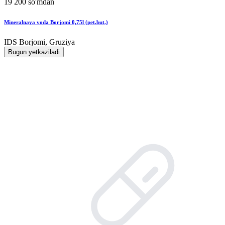
19 200 so'mdan
Mineralnaya voda Borjomi 0,75l (pet.but.)
IDS Borjomi, Gruziya
Bugun yetkaziladi