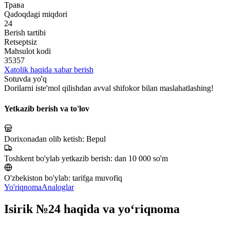
Трава
Qadoqdagi miqdori
24
Berish tartibi
Retseptsiz
Mahsulot kodi
35357
Xatolik haqida xabar berish
Sotuvda yo'q
Dorilarni iste'mol qilishdan avval shifokor bilan maslahatlashing!
Yetkazib berish va to'lov
Dorixonadan olib ketish:
Bepul
Toshkent bo'ylab yetkazib berish:
dan 10 000 so'm
O'zbekiston bo'ylab:
tarifga muvofiq
Yo'riqnoma
Analoglar
Isirik №24 haqida va yo‘riqnoma