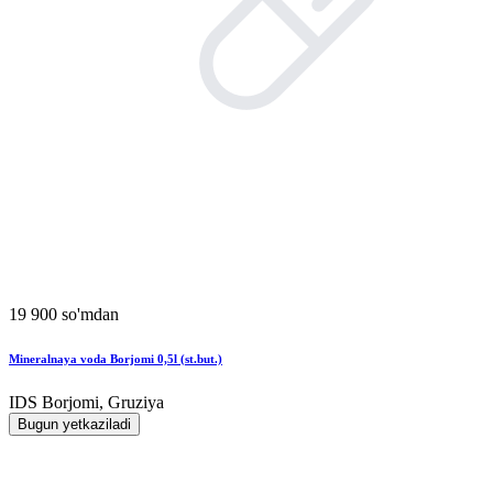
19 900 so'mdan
Mineralnaya voda Borjomi 0,5l (st.but.)
IDS Borjomi, Gruziya
Bugun yetkaziladi