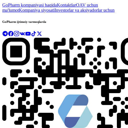
GoPharm kompaniyasi haqida
Kontaktlar
OAV uchun
ma'lumot
Kompaniya siyosati
Investorlar va aksiyadorlar uchun
GoPharm ijtimoiy tarmoqlarda