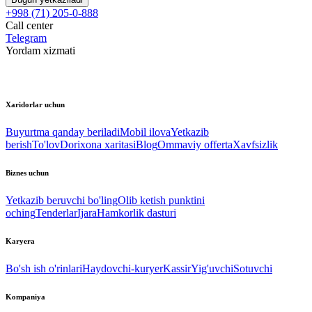
+998 (71) 205-0-888
Call center
Telegram
Yordam xizmati
Xaridorlar uchun
Buyurtma qanday beriladi
Mobil ilova
Yetkazib
berish
To'lov
Dorixona xaritasi
Blog
Ommaviy offerta
Xavfsizlik
Biznes uchun
Yetkazib beruvchi bo'ling
Olib ketish punktini
oching
Tenderlar
Ijara
Hamkorlik dasturi
Karyera
Bo'sh ish o'rinlari
Haydovchi-kuryer
Kassir
Yig'uvchi
Sotuvchi
Kompaniya