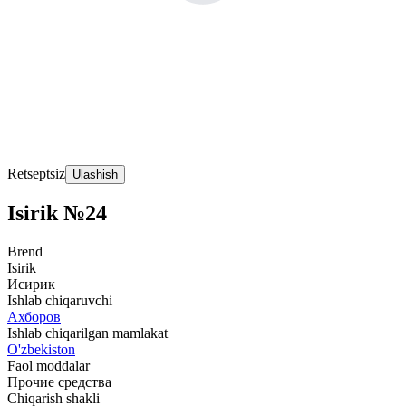
Retseptsiz
Ulashish
Isirik №24
Brend
Isirik
Исирик
Ishlab chiqaruvchi
Ахборов
Ishlab chiqarilgan mamlakat
O'zbekiston
Faol moddalar
Прочие средства
Chiqarish shakli