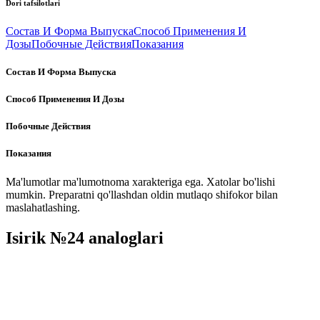
Dori tafsilotlari
Состав И Форма Выпуска
Способ Применения И
Дозы
Побочные Действия
Показания
Состав И Форма Выпуска
Способ Применения И Дозы
Побочные Действия
Показания
Ma'lumotlar ma'lumotnoma xarakteriga ega. Xatolar bo'lishi
mumkin. Preparatni qo'llashdan oldin mutlaqo shifokor bilan
maslahatlashing.
Isirik №24 analoglari