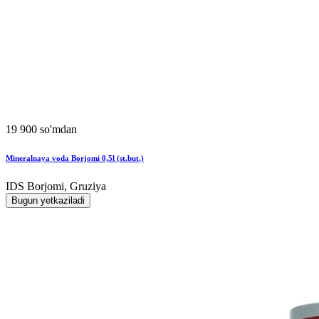
19 900 so'mdan
Mineralnaya voda Borjomi 0,5l (st.but.)
IDS Borjomi, Gruziya
Bugun yetkaziladi