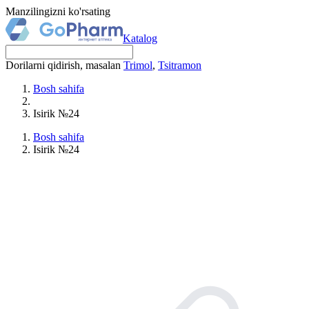
Manzilingizni ko'rsating
Katalog
Dorilarni qidirish, masalan
Trimol
,
Tsitramon
Bosh sahifa
Isirik №24
Bosh sahifa
Isirik №24