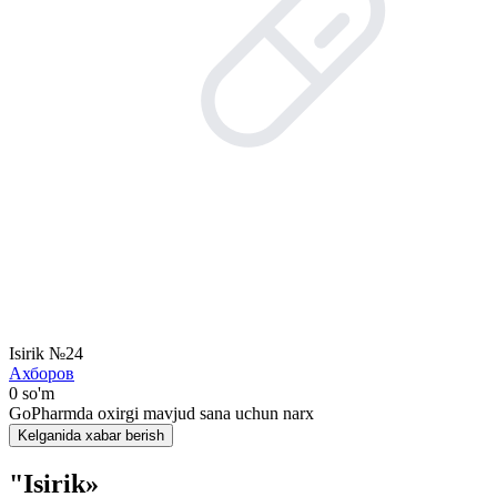
Isirik №24
Ахборов
0 so'm
GoPharmda oxirgi mavjud sana uchun narx
Kelganida xabar berish
"Isirik»