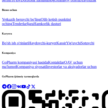
berish
To'lov
Dorixona xaritasi
Blog
Ommaviy offerta
Xavfsizlik
Biznes uchun
Yetkazib beruvchi bo'ling
Olib ketish punktini
oching
Tenderlar
Ijara
Hamkorlik dasturi
Karyera
Bo'sh ish o'rinlari
Haydovchi-kuryer
Kassir
Yig'uvchi
Sotuvchi
Kompaniya
GoPharm kompaniyasi haqida
Kontaktlar
OAV uchun
ma'lumot
Kompaniya siyosati
Investorlar va aksiyadorlar uchun
GoPharm ijtimoiy tarmoqlarda