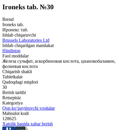
Ironeks tab. №30
Brend
Ironeks tab.
Иронекс таб.
Ishlab chiqaruvchi
Brussels Laboratories Ltd
Ishlab chiqarilgan mamlakat
Hindiston
Faol moddalar
Железа сульфат, аскорбиновая кислота, цианокобаламин,
фолиевая кислота
Chiqarish shakli
Tabletkalar
Qadoqdagi miqdori
30
Berish tartibi
Retseptsiz
Kategoriya
Qon ko‘paytiruvchi vositalar
Mahsulot kodi
128625
Xatolik haqida xabar berish