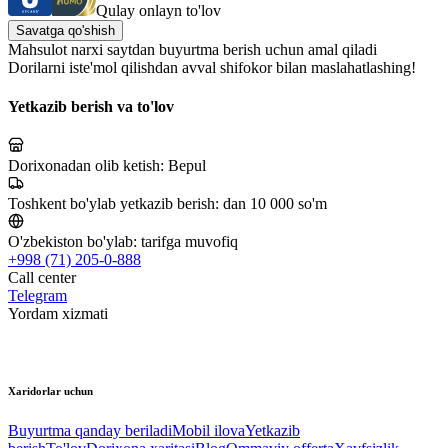
Qulay onlayn to'lov
Savatga qo'shish
Mahsulot narxi saytdan buyurtma berish uchun amal qiladi
Dorilarni iste'mol qilishdan avval shifokor bilan maslahatlashing!
Yetkazib berish va to'lov
Dorixonadan olib ketish:
Bepul
Toshkent bo'ylab yetkazib berish:
dan 10 000 so'm
O'zbekiston bo'ylab:
tarifga muvofiq
+998 (71) 205-0-888
Call center
Telegram
Yordam xizmati
Xaridorlar uchun
Buyurtma qanday beriladi
Mobil ilova
Yetkazib