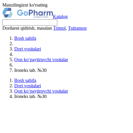
Manzilingizni ko'rsating
Katalog
Dorilarni qidirish, masalan
Trimol
,
Tsitramon
Bosh sahifa
Dori vositalari
Qon ko‘paytiruvchi vositalar
Ironeks tab. №30
Bosh sahifa
Dori vositalari
Qon ko‘paytiruvchi vositalar
Ironeks tab. №30