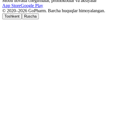
Mobil ilovada chegirmalar, promokodlar va aksiyalar
App Store
Google Play
© 2020–2026 GoPharm. Barcha huquqlar himoyalangan.
Toshkent
Ruscha