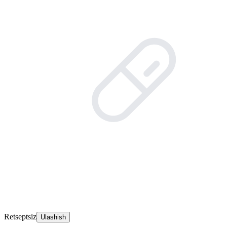
Retseptsiz
Ulashish