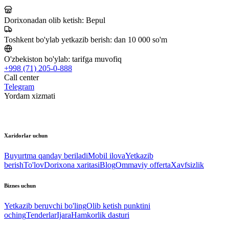
Dorixonadan olib ketish:
Bepul
Toshkent bo'ylab yetkazib berish:
dan 10 000 so'm
O'zbekiston bo'ylab:
tarifga muvofiq
+998 (71) 205-0-888
Call center
Telegram
Yordam xizmati
Xaridorlar uchun
Buyurtma qanday beriladi
Mobil ilova
Yetkazib
berish
To'lov
Dorixona xaritasi
Blog
Ommaviy offerta
Xavfsizlik
Biznes uchun
Yetkazib beruvchi bo'ling
Olib ketish punktini
oching
Tenderlar
Ijara
Hamkorlik dasturi