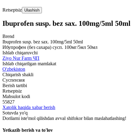
Retseptsiz
Ulashish
Ibuprofen susp. bez sax. 100mg/5ml 50ml
Brend
Ibuprofen susp. bez sax. 100mg/5ml 50ml
Ибупрофен (без сахара) сусп. 100мг/5мл 50мл
Ishlab chiqaruvchi
Ziyo Nur Farm ЧП
Ishlab chiqarilgan mamlakat
O'zbekiston
Chiqarish shakli
Суспензия
Berish tartibi
Retseptsiz
Mahsulot kodi
55827
Xatolik haqida xabar berish
Sotuvda yo'q
Dorilarni iste'mol qilishdan avval shifokor bilan maslahatlashing!
Yetkazib berish va to'lov