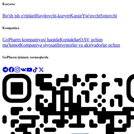
Karyera
Bo'sh ish o'rinlari
Haydovchi-kuryer
Kassir
Yig'uvchi
Sotuvchi
Kompaniya
GoPharm kompaniyasi haqida
Kontaktlar
OAV uchun
ma'lumot
Kompaniya siyosati
Investorlar va aksiyadorlar uchun
GoPharm ijtimoiy tarmoqlarda