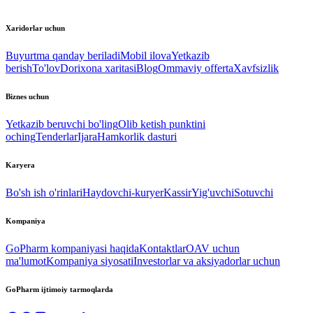
Xaridorlar uchun
Buyurtma qanday beriladi
Mobil ilova
Yetkazib
berish
To'lov
Dorixona xaritasi
Blog
Ommaviy offerta
Xavfsizlik
Biznes uchun
Yetkazib beruvchi bo'ling
Olib ketish punktini
oching
Tenderlar
Ijara
Hamkorlik dasturi
Karyera
Bo'sh ish o'rinlari
Haydovchi-kuryer
Kassir
Yig'uvchi
Sotuvchi
Kompaniya
GoPharm kompaniyasi haqida
Kontaktlar
OAV uchun
ma'lumot
Kompaniya siyosati
Investorlar va aksiyadorlar uchun
GoPharm ijtimoiy tarmoqlarda