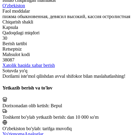
Ishlab chiqarilgan mamlakat
O'zbekiston
Faol moddalar
пижма обыкновенная, девясил высокий, кассия остролистная
Chiqarish shakli
Kapsula
Qadoqdagi miqdori
30
Berish tartibi
Retseptsiz
Mahsulot kodi
38087
Xatolik haqida xabar berish
Sotuvda yo'q
Dorilarni iste'mol qilishdan avval shifokor bilan maslahatlashing!
Yetkazib berish va to'lov
Dorixonadan olib ketish:
Bepul
Toshkent bo'ylab yetkazib berish:
dan 10 000 so'm
O'zbekiston bo'ylab:
tarifga muvofiq
Yo'riqnoma
Analoglar