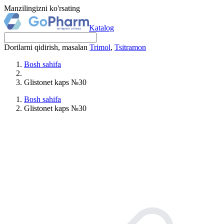
Manzilingizni ko'rsating
Katalog
Dorilarni qidirish, masalan
Trimol
,
Tsitramon
Bosh sahifa
Glistonet kaps №30
Bosh sahifa
Glistonet kaps №30