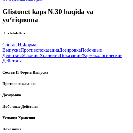
Glistonet kaps №30 haqida va
yo‘riqnoma
Dori tafsilotlari
Состав И Форма
Выпуска
Противопоказания
Дозировка
Побочные
Действия
Условия Хранения
Показания
Фармакологические
Действия
Состав И Форма Выпуска
Противопоказания
Дозировка
Побочные Действия
Условия Хранения
Показания