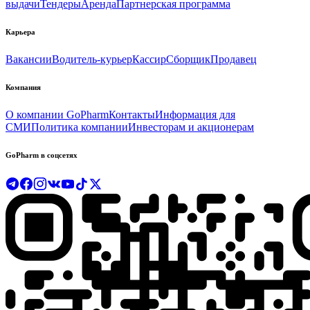
выдачи
Тендеры
Аренда
Партнерская программа
Карьера
Вакансии
Водитель-курьер
Кассир
Сборщик
Продавец
Компания
О компании GoPharm
Контакты
Информация для
СМИ
Политика компании
Инвесторам и акционерам
GoPharm в соцсетях