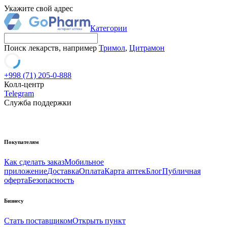
Укажите свой адрес
Категории
Поиск лекарств, например
Тримол
,
Цитрамон
+998 (71) 205-0-888
Колл-центр
Telegram
Служба поддержки
Покупателям
Как сделать заказ
Мобильное
приложение
Доставка
Оплата
Карта аптек
Блог
Публичная
оферта
Безопасность
Бизнесу
Стать поставщиком
Открыть пункт