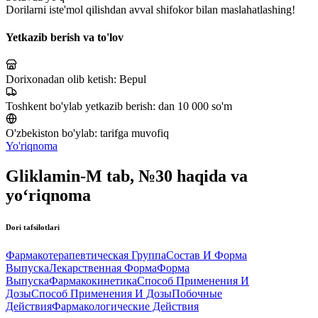
Dorilarni iste'mol qilishdan avval shifokor bilan maslahatlashing!
Yetkazib berish va to'lov
Dorixonadan olib ketish:
Bepul
Toshkent bo'ylab yetkazib berish:
dan 10 000 so'm
O'zbekiston bo'ylab:
tarifga muvofiq
Yo'riqnoma
Gliklamin-M tab, №30 haqida va
yo‘riqnoma
Dori tafsilotlari
Фармакотерапевтическая Группа
Состав И Форма
Выпуска
Лекарственная Форма
Форма
Выпуска
Фармакокинетика
Способ Применения И
Дозы
Способ Применения И Дозы
Побочные
Действия
Фармакологические Действия