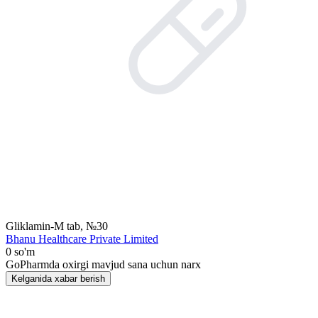
Gliklamin-M tab, №30
Bhanu Healthcare Private Limited
0 so'm
GoPharmda oxirgi mavjud sana uchun narx
Kelganida xabar berish