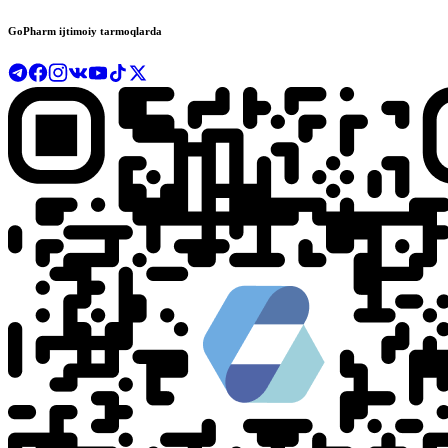
GoPharm ijtimoiy tarmoqlarda