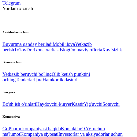
Telegram
Yordam xizmati
Xaridorlar uchun
Buyurtma qanday beriladi
Mobil ilova
Yetkazib
berish
To'lov
Dorixona xaritasi
Blog
Ommaviy offerta
Xavfsizlik
Biznes uchun
Yetkazib beruvchi bo'ling
Olib ketish punktini
oching
Tenderlar
Ijara
Hamkorlik dasturi
Karyera
Bo'sh ish o'rinlari
Haydovchi-kuryer
Kassir
Yig'uvchi
Sotuvchi
Kompaniya
GoPharm kompaniyasi haqida
Kontaktlar
OAV uchun
ma'lumot
Kompaniya siyosati
Investorlar va aksiyadorlar uchun