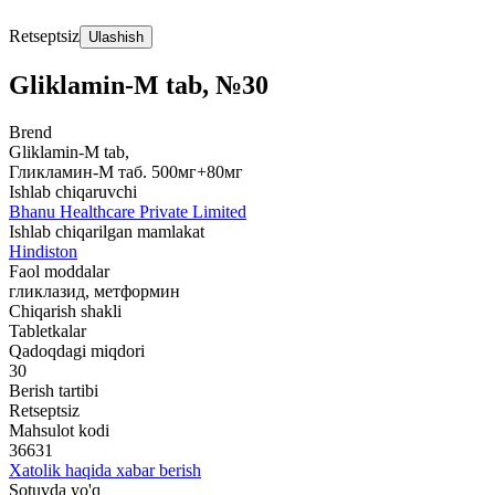
Retseptsiz
Ulashish
Gliklamin-M tab, №30
Brend
Gliklamin-M tab,
Гликламин-М таб. 500мг+80мг
Ishlab chiqaruvchi
Bhanu Healthcare Private Limited
Ishlab chiqarilgan mamlakat
Hindiston
Faol moddalar
гликлазид, метформин
Chiqarish shakli
Tabletkalar
Qadoqdagi miqdori
30
Berish tartibi
Retseptsiz
Mahsulot kodi
36631
Xatolik haqida xabar berish
Sotuvda yo'q