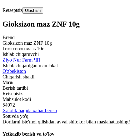
Retseptsiz
Ulashish
Gioksizon maz ZNF 10g
Brend
Gioksizon maz ZNF 10g
Гиоксизон мазь 10г
Ishlab chiqaruvchi
Ziyo Nur Farm ЧП
Ishlab chiqarilgan mamlakat
O'zbekiston
Chiqarish shakli
Мазь
Berish tartibi
Retseptsiz
Mahsulot kodi
54072
Xatolik haqida xabar berish
Sotuvda yo'q
Dorilarni iste'mol qilishdan avval shifokor bilan maslahatlashing!
Yetkazib berish va to'lov