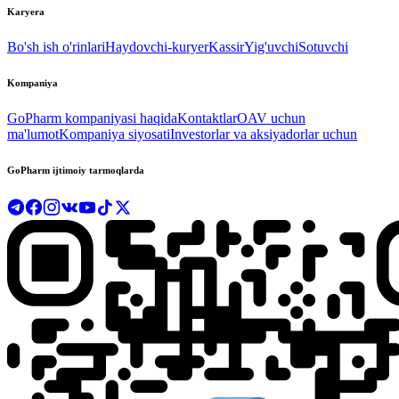
Karyera
Bo'sh ish o'rinlari
Haydovchi-kuryer
Kassir
Yig'uvchi
Sotuvchi
Kompaniya
GoPharm kompaniyasi haqida
Kontaktlar
OAV uchun
ma'lumot
Kompaniya siyosati
Investorlar va aksiyadorlar uchun
GoPharm ijtimoiy tarmoqlarda