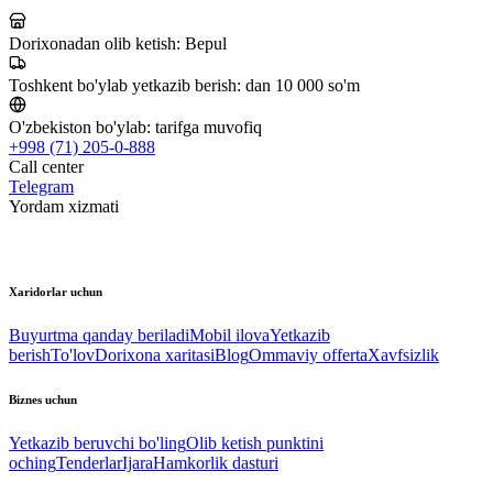
Dorixonadan olib ketish:
Bepul
Toshkent bo'ylab yetkazib berish:
dan 10 000 so'm
O'zbekiston bo'ylab:
tarifga muvofiq
+998 (71) 205-0-888
Call center
Telegram
Yordam xizmati
Xaridorlar uchun
Buyurtma qanday beriladi
Mobil ilova
Yetkazib
berish
To'lov
Dorixona xaritasi
Blog
Ommaviy offerta
Xavfsizlik
Biznes uchun
Yetkazib beruvchi bo'ling
Olib ketish punktini
oching
Tenderlar
Ijara
Hamkorlik dasturi