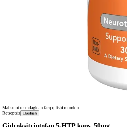
Mahsulot rasmdagidan farq qilishi mumkin
Retseptsiz
Ulashish
Gidroksitriptofan 5-HTP kaps. 50mg