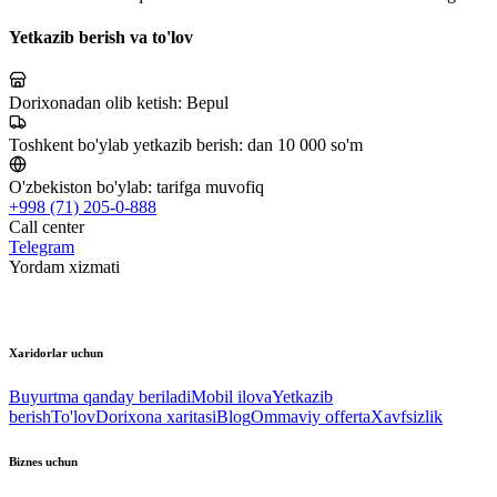
Yetkazib berish va to'lov
Dorixonadan olib ketish:
Bepul
Toshkent bo'ylab yetkazib berish:
dan 10 000 so'm
O'zbekiston bo'ylab:
tarifga muvofiq
+998 (71) 205-0-888
Call center
Telegram
Yordam xizmati
Xaridorlar uchun
Buyurtma qanday beriladi
Mobil ilova
Yetkazib
berish
To'lov
Dorixona xaritasi
Blog
Ommaviy offerta
Xavfsizlik
Biznes uchun