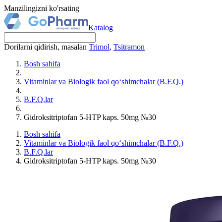
Manzilingizni ko'rsating
Katalog
Dorilarni qidirish, masalan
Trimol
,
Tsitramon
Bosh sahifa
Vitaminlar va Biologik faol qo‘shimchalar (B.F.Q.)
B.F.Q.lar
Gidroksitriptofan 5-HTP kaps. 50mg №30
Bosh sahifa
Vitaminlar va Biologik faol qo‘shimchalar (B.F.Q.)
B.F.Q.lar
Gidroksitriptofan 5-HTP kaps. 50mg №30