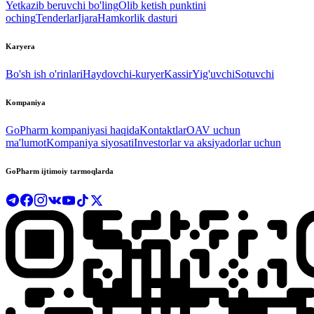
Yetkazib beruvchi bo'ling
Olib ketish punktini
oching
Tenderlar
Ijara
Hamkorlik dasturi
Karyera
Bo'sh ish o'rinlari
Haydovchi-kuryer
Kassir
Yig'uvchi
Sotuvchi
Kompaniya
GoPharm kompaniyasi haqida
Kontaktlar
OAV uchun
ma'lumot
Kompaniya siyosati
Investorlar va aksiyadorlar uchun
GoPharm ijtimoiy tarmoqlarda