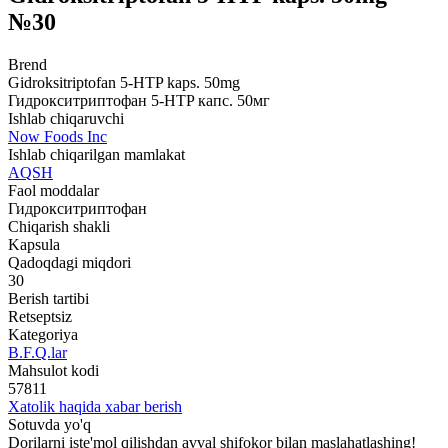
№30
Brend
Gidroksitriptofan 5-HTP kaps. 50mg
Гидрокситриптофан 5-HTP капс. 50мг
Ishlab chiqaruvchi
Now Foods Inc
Ishlab chiqarilgan mamlakat
AQSH
Faol moddalar
Гидрокситриптофан
Chiqarish shakli
Kapsula
Qadoqdagi miqdori
30
Berish tartibi
Retseptsiz
Kategoriya
B.F.Q.lar
Mahsulot kodi
57811
Xatolik haqida xabar berish
Sotuvda yo'q
Dorilarni iste'mol qilishdan avval shifokor bilan maslahatlashing!